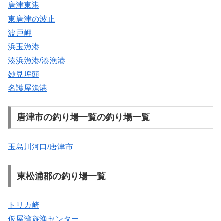
唐津東港
東唐津の波止
波戸岬
浜玉漁港
湊浜漁港/湊漁港
妙見埠頭
名護屋漁港
唐津市の釣り場一覧の釣り場一覧
玉島川河口/唐津市
東松浦郡の釣り場一覧
トリカ崎
仮屋湾遊漁センター