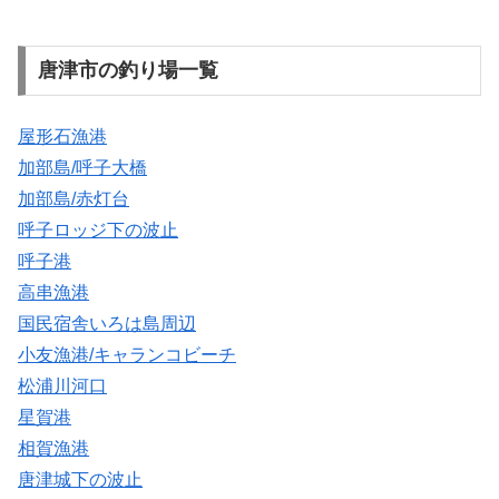
唐津市の釣り場一覧
屋形石漁港
加部島/呼子大橋
加部島/赤灯台
呼子ロッジ下の波止
呼子港
高串漁港
国民宿舎いろは島周辺
小友漁港/キャランコビーチ
松浦川河口
星賀港
相賀漁港
唐津城下の波止