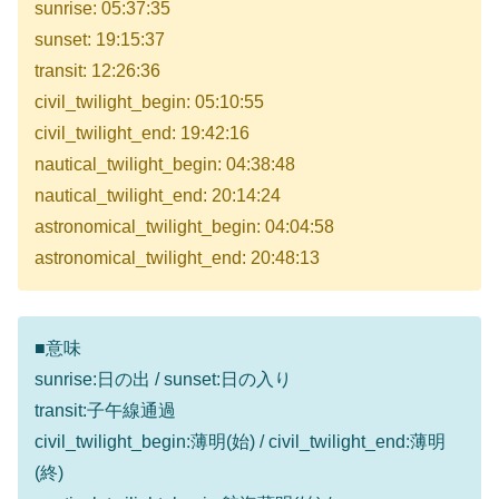
sunrise: 05:37:35
sunset: 19:15:37
transit: 12:26:36
civil_twilight_begin: 05:10:55
civil_twilight_end: 19:42:16
nautical_twilight_begin: 04:38:48
nautical_twilight_end: 20:14:24
astronomical_twilight_begin: 04:04:58
astronomical_twilight_end: 20:48:13
■意味
sunrise:日の出 / sunset:日の入り
transit:子午線通過
civil_twilight_begin:薄明(始) / civil_twilight_end:薄明
(終)