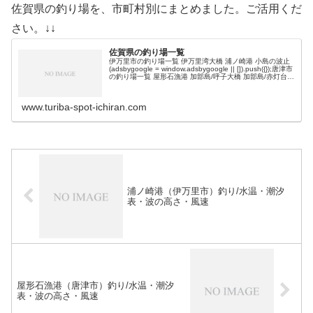
佐賀県の釣り場を、市町村別にまとめました。ご活用くだ
さい。↓↓
佐賀県の釣り場一覧
伊万里市の釣り場一覧 伊万里湾大橋 浦ノ崎港 小島の波止
(adsbygoogle = window.adsbygoogle || []).push({});唐津市
の釣り場一覧 屋形石漁港 加部島/呼子大橋 加部島/赤灯台
呼子ロッジ下の波…
www.turiba-spot-ichiran.com
浦ノ崎港（伊万里市）釣り/水温・潮汐
表・波の高さ・風速
屋形石漁港（唐津市）釣り/水温・潮汐
表・波の高さ・風速