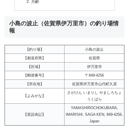
月齢
小島の波止（佐賀県伊万里市）の釣り場情
報
【釣り場】
小島の波止
【都道府県】
佐賀県
【区域】
伊万里市
【郵便番号】
〒849-4256
【所在地】
佐賀県伊万里市山代町久原
さがけん いまりし やましろちょ
【よみがな】
うくばら
YAMASHIROCHOKUBARA,
【英語表記】
IMARISHI, SAGA KEN, 849-4256,
Japan