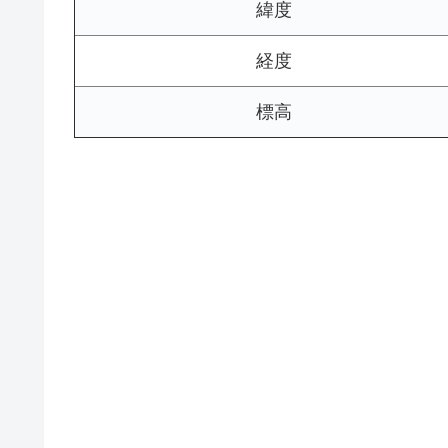
緯度
経度
標高