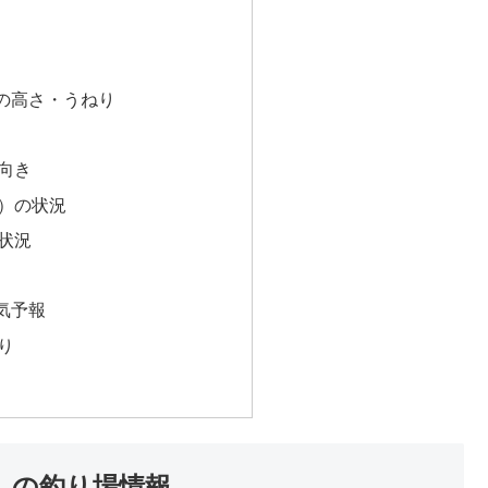
の高さ・うねり
向き
）の状況
状況
気予報
り
）の釣り場情報