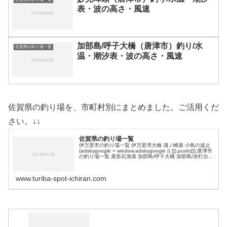
表・波の高さ・風速
加部島/呼子大橋（唐津市）釣り/水
佐賀県の釣り場一覧
温・潮汐表・波の高さ・風速
佐賀県の釣り場を、市町村別にまとめました。ご活用くだ
さい。↓↓
佐賀県の釣り場一覧
伊万里市の釣り場一覧 伊万里湾大橋 浦ノ崎港 小島の波止
(adsbygoogle = window.adsbygoogle || []).push({});唐津市
の釣り場一覧 屋形石漁港 加部島/呼子大橋 加部島/赤灯台
呼子ロッジ下の波…
www.turiba-spot-ichiran.com