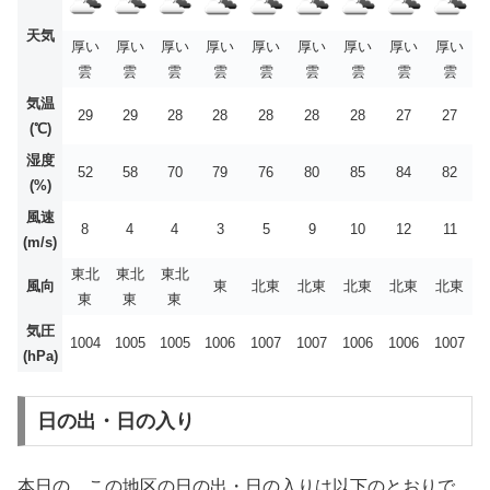
天気
厚い
厚い
厚い
厚い
厚い
厚い
厚い
厚い
厚い
雲
雲
雲
雲
雲
雲
雲
雲
雲
気温
29
29
28
28
28
28
28
27
27
(℃)
湿度
52
58
70
79
76
80
85
84
82
(%)
風速
8
4
4
3
5
9
10
12
11
(m/s)
東北
東北
東北
風向
東
北東
北東
北東
北東
北東
東
東
東
気圧
1004
1005
1005
1006
1007
1007
1006
1006
1007
(hPa)
日の出・日の入り
本日の、この地区の日の出・日の入りは以下のとおりで