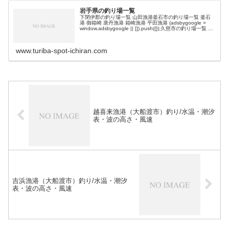
岩手県の釣り場一覧
下閉伊郡の釣り場一覧 山田漁港釜石市の釣り場一覧 釜石
港 御箱崎 唐丹漁港 箱崎漁港 平田漁港 (adsbygoogle =
window.adsbygoogle || []).push({});久慈市の釣り場一覧 久
慈港宮古市の釣り場一覧…
www.turiba-spot-ichiran.com
越喜来漁港（大船渡市）釣り/水温・潮汐
表・波の高さ・風速
吉浜漁港（大船渡市）釣り/水温・潮汐
表・波の高さ・風速