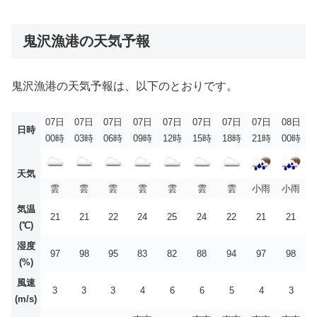
鬼沢漁港の天気予報
鬼沢漁港の天気予報は、以下のとおりです。
07日
07日
07日
07日
07日
07日
07日
07日
08日
日時
00時
03時
06時
09時
12時
15時
18時
21時
00時
天気
雲
雲
雲
雲
雲
雲
雲
小雨
小雨
気温
21
21
22
24
25
24
22
21
21
(℃)
湿度
97
98
95
83
82
88
94
97
98
(%)
風速
3
3
3
4
6
6
5
4
3
(m/s)