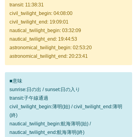
transit: 11:38:31
civil_twilight_begin: 04:08:00
civil_twilight_end: 19:09:01
nautical_twilight_begin: 03:32:09
nautical_twilight_end: 19:44:53
astronomical_twilight_begin: 02:53:20
astronomical_twilight_end: 20:23:41
■意味
sunrise:日の出 / sunset:日の入り
transit:子午線通過
civil_twilight_begin:薄明(始) / civil_twilight_end:薄明
(終)
nautical_twilight_begin:航海薄明(始) /
nautical_twilight_end:航海薄明(終)