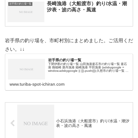
長崎漁港（大船渡市）釣り/水温・潮
岩手県の釣り場一覧
汐表・波の高さ・風速
岩手県の釣り場を、市町村別にまとめました。ご活用くだ
さい。↓↓
岩手県の釣り場一覧
下閉伊郡の釣り場一覧 山田漁港釜石市の釣り場一覧 釜石
港 御箱崎 唐丹漁港 箱崎漁港 平田漁港 (adsbygoogle =
window.adsbygoogle || []).push({});久慈市の釣り場一覧 久
慈港宮古市の釣り場一覧…
www.turiba-spot-ichiran.com
小石浜漁港（大船渡市）釣り/水温・潮汐
表・波の高さ・風速