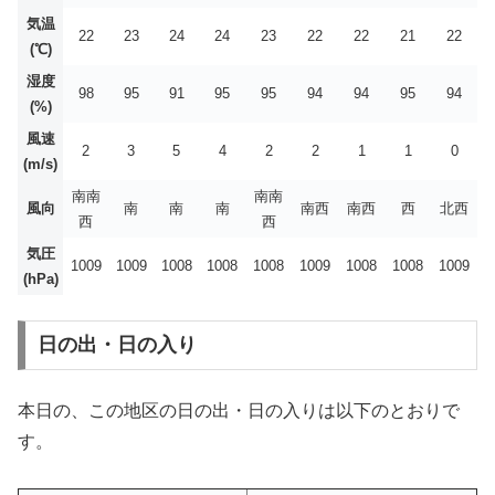
気温
22
23
24
24
23
22
22
21
22
(℃)
湿度
98
95
91
95
95
94
94
95
94
(%)
風速
2
3
5
4
2
2
1
1
0
(m/s)
南南
南南
風向
南
南
南
南西
南西
西
北西
西
西
気圧
1009
1009
1008
1008
1008
1009
1008
1008
1009
(hPa)
日の出・日の入り
本日の、この地区の日の出・日の入りは以下のとおりで
す。