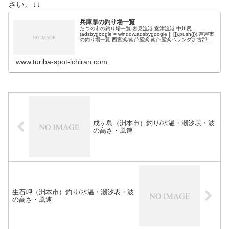
さい。↓↓
兵庫県の釣り場一覧
たつの市の釣り場一覧 岩見漁港 室津漁港 中川尻
(adsbygoogle = window.adsbygoogle || []).push({});芦屋市
の釣り場一覧 西宮浜/南芦屋浜 南芦屋浜ベランダ加古郡の
釣り場一覧 加古川河口一文字…
www.turiba-spot-ichiran.com
成ヶ島（洲本市）釣り/水温・潮汐表・波
の高さ・風速
生石岬（洲本市）釣り/水温・潮汐表・波
の高さ・風速