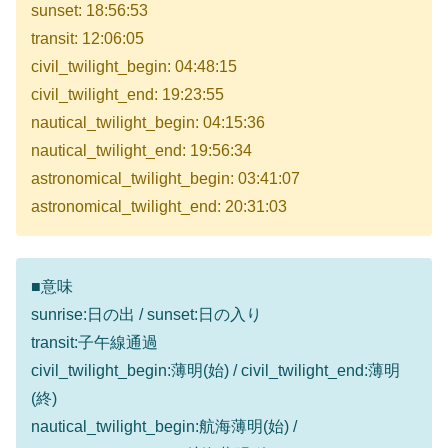
sunset: 18:56:53
transit: 12:06:05
civil_twilight_begin: 04:48:15
civil_twilight_end: 19:23:55
nautical_twilight_begin: 04:15:36
nautical_twilight_end: 19:56:34
astronomical_twilight_begin: 03:41:07
astronomical_twilight_end: 20:31:03
■意味
sunrise:日の出 / sunset:日の入り
transit:子午線通過
civil_twilight_begin:薄明(始) / civil_twilight_end:薄明
(終)
nautical_twilight_begin:航海薄明(始) /