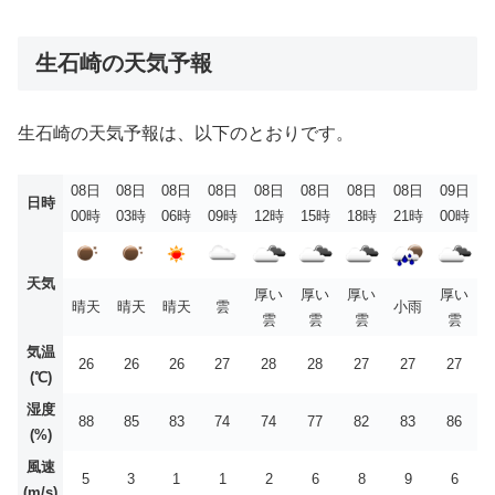
生石崎の天気予報
生石崎の天気予報は、以下のとおりです。
08日
08日
08日
08日
08日
08日
08日
08日
09日
日時
00時
03時
06時
09時
12時
15時
18時
21時
00時
天気
厚い
厚い
厚い
厚い
晴天
晴天
晴天
雲
小雨
雲
雲
雲
雲
気温
26
26
26
27
28
28
27
27
27
(℃)
湿度
88
85
83
74
74
77
82
83
86
(%)
風速
5
3
1
1
2
6
8
9
6
(m/s)