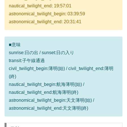
nautical_twilight_end: 19:57:01
astronomical_twilight_begin: 03:39:59
astronomical_twilight_end: 20:31:41
■意味
sunrise:日の出 / sunset:日の入り
transit:子午線通過
civil_twilight_begin:薄明(始) / civil_twilight_end:薄明
(終)
nautical_twilight_begin:航海薄明(始) /
nautical_twilight_end:航海薄明(終)
astronomical_twilight_begin:天文薄明(始) /
astronomical_twilight_end:天文薄明(終)