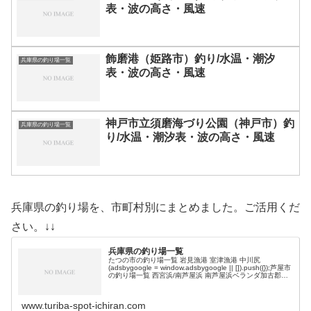
表・波の高さ・風速
飾磨港（姫路市）釣り/水温・潮汐
兵庫県の釣り場一覧
表・波の高さ・風速
神戸市立須磨海づり公園（神戸市）釣
兵庫県の釣り場一覧
り/水温・潮汐表・波の高さ・風速
兵庫県の釣り場を、市町村別にまとめました。ご活用くだ
さい。↓↓
兵庫県の釣り場一覧
たつの市の釣り場一覧 岩見漁港 室津漁港 中川尻
(adsbygoogle = window.adsbygoogle || []).push({});芦屋市
の釣り場一覧 西宮浜/南芦屋浜 南芦屋浜ベランダ加古郡の
釣り場一覧 加古川河口一文字…
www.turiba-spot-ichiran.com