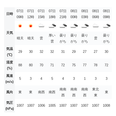
07日
07日
07日
07日
07日
08日
08日
08日
08日
日時
09時
12時
15時
18時
21時
00時
03時
06時
09時
天気
厚い
曇り
曇り
曇り
曇り
晴天
晴天
雲
雲
雲
がち
がち
がち
がち
気温
29
30
32
32
31
29
27
27
30
(℃)
湿度
88
80
70
71
72
75
77
78
72
(%)
風速
5
3
4
5
4
3
1
3
3
(m/s)
南南
南南
南南
東北
風向
東
東
南西
南西
東
西
西
西
東
気圧
1007
1007
1006
1005
1007
1007
1007
1007
1008
(hPa)