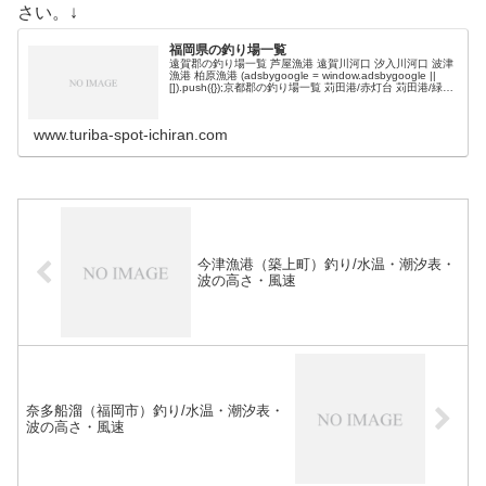
さい。↓
福岡県の釣り場一覧
遠賀郡の釣り場一覧 芦屋漁港 遠賀川河口 汐入川河口 波津
漁港 柏原漁港 (adsbygoogle = window.adsbygoogle ||
[]).push({});京都郡の釣り場一覧 苅田港/赤灯台 苅田港/緑地
公園 苅田南港 空…
www.turiba-spot-ichiran.com
今津漁港（築上町）釣り/水温・潮汐表・
波の高さ・風速
奈多船溜（福岡市）釣り/水温・潮汐表・
波の高さ・風速