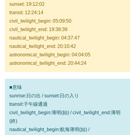
sunset: 19:12:02
transit: 12:24:14
civil_twilight_begin: 05:09:50
civil_twilight_end: 19:38:39
nautical_twilight_begin: 04:37:47
nautical_twilight_end: 20:10:42
astronomical_twilight_begin: 04:04:05
astronomical_twilight_end: 20:44:24
■意味
sunrise:日の出 / sunset:日の入り
transit:子午線通過
civil_twilight_begin:薄明(始) / civil_twilight_end:薄明
(終)
nautical_twilight_begin:航海薄明(始) /