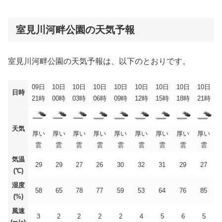
室見川河畔公園の天気予報
室見川河畔公園の天気予報は、以下のとおりです。
09日
10日
10日
10日
10日
10日
10日
10日
10日
日時
21時
00時
03時
06時
09時
12時
15時
18時
21時
天気
厚い
厚い
厚い
厚い
厚い
厚い
厚い
厚い
厚い
雲
雲
雲
雲
雲
雲
雲
雲
雲
気温
29
29
27
26
30
32
31
29
27
(℃)
湿度
58
65
78
77
59
53
64
76
85
(%)
風速
3
2
2
2
2
4
5
6
5