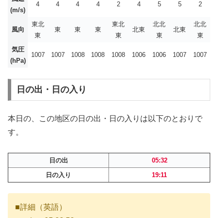
4
4
4
4
2
4
5
5
2
(m/s)
東北
東北
北北
北北
風向
東
東
東
北東
北東
東
東
東
東
気圧
1007
1007
1008
1008
1008
1006
1006
1007
1007
(hPa)
日の出・日の入り
本日の、この地区の日の出・日の入りは以下のとおりで
す。
日の出
05:32
日の入り
19:11
■詳細（英語）