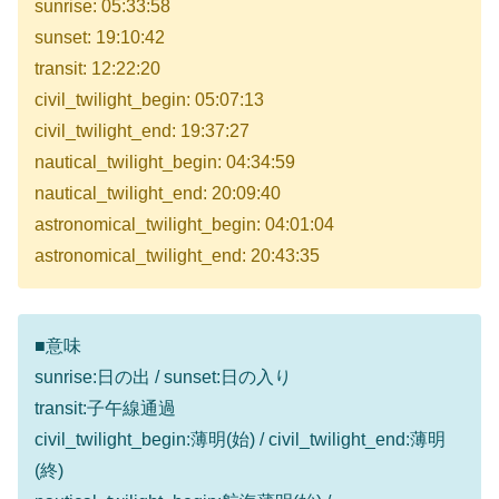
sunrise: 05:33:58
sunset: 19:10:42
transit: 12:22:20
civil_twilight_begin: 05:07:13
civil_twilight_end: 19:37:27
nautical_twilight_begin: 04:34:59
nautical_twilight_end: 20:09:40
astronomical_twilight_begin: 04:01:04
astronomical_twilight_end: 20:43:35
■意味
sunrise:日の出 / sunset:日の入り
transit:子午線通過
civil_twilight_begin:薄明(始) / civil_twilight_end:薄明
(終)