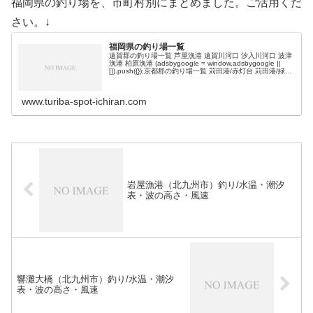
福岡県の釣り場を、市町村別にまとめました。ご活用くだ
さい。↓
福岡県の釣り場一覧
遠賀郡の釣り場一覧 芦屋漁港 遠賀川河口 汐入川河口 波津
漁港 柏原漁港 (adsbygoogle = window.adsbygoogle ||
[]).push({});京都郡の釣り場一覧 苅田港/赤灯台 苅田港/緑地
公園 苅田南港 空…
www.turiba-spot-ichiran.com
岩屋漁港（北九州市）釣り/水温・潮汐
表・波の高さ・風速
響灘大橋（北九州市）釣り/水温・潮汐
表・波の高さ・風速