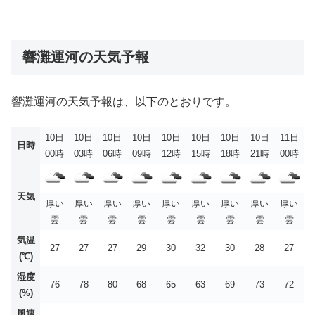
響灘運河の天気予報
響灘運河の天気予報は、以下のとおりです。
10日
10日
10日
10日
10日
10日
10日
10日
11日
日時
00時
03時
06時
09時
12時
15時
18時
21時
00時
天気
厚い
厚い
厚い
厚い
厚い
厚い
厚い
厚い
厚い
雲
雲
雲
雲
雲
雲
雲
雲
雲
気温
27
27
27
29
30
32
30
28
27
(℃)
湿度
76
78
80
68
65
63
69
73
72
(%)
風速