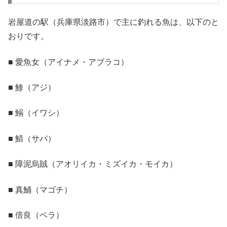
岩屋道の駅（兵庫県淡路市）で主に釣れる魚は、以下のと
おりです。
■ 愛魚女（アイナメ・アブラコ）
■ 鯵（アジ）
■ 鰯（イワシ）
■ 鯖（サバ）
■ 障泥烏賊（アオリイカ・ミズイカ・モイカ）
■ 真鯒（マゴチ）
■ 倍良（ベラ）