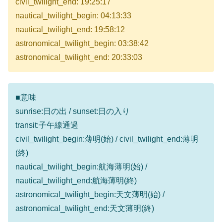
civil_twilight_end: 19:25:17
nautical_twilight_begin: 04:13:33
nautical_twilight_end: 19:58:12
astronomical_twilight_begin: 03:38:42
astronomical_twilight_end: 20:33:03
■意味
sunrise:日の出 / sunset:日の入り
transit:子午線通過
civil_twilight_begin:薄明(始) / civil_twilight_end:薄明
(終)
nautical_twilight_begin:航海薄明(始) /
nautical_twilight_end:航海薄明(終)
astronomical_twilight_begin:天文薄明(始) /
astronomical_twilight_end:天文薄明(終)