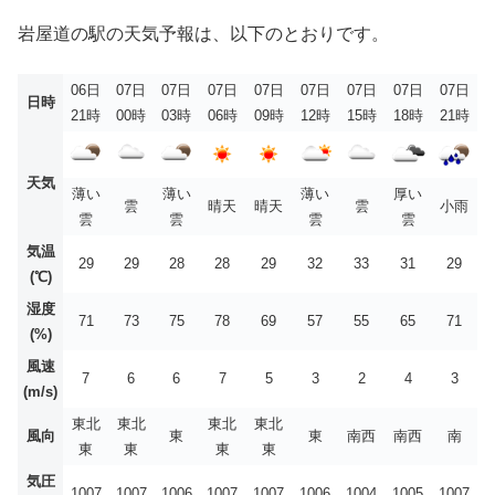
岩屋道の駅の天気予報は、以下のとおりです。
06日
07日
07日
07日
07日
07日
07日
07日
07日
日時
21時
00時
03時
06時
09時
12時
15時
18時
21時
天気
薄い
薄い
薄い
厚い
雲
晴天
晴天
雲
小雨
雲
雲
雲
雲
気温
29
29
28
28
29
32
33
31
29
(℃)
湿度
71
73
75
78
69
57
55
65
71
(%)
風速
7
6
6
7
5
3
2
4
3
(m/s)
東北
東北
東北
東北
風向
東
東
南西
南西
南
東
東
東
東
気圧
1007
1007
1006
1007
1007
1006
1004
1005
1007