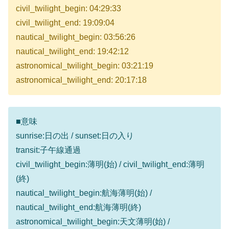
civil_twilight_begin: 04:29:33
civil_twilight_end: 19:09:04
nautical_twilight_begin: 03:56:26
nautical_twilight_end: 19:42:12
astronomical_twilight_begin: 03:21:19
astronomical_twilight_end: 20:17:18
■意味
sunrise:日の出 / sunset:日の入り
transit:子午線通過
civil_twilight_begin:薄明(始) / civil_twilight_end:薄明
(終)
nautical_twilight_begin:航海薄明(始) /
nautical_twilight_end:航海薄明(終)
astronomical_twilight_begin:天文薄明(始) /