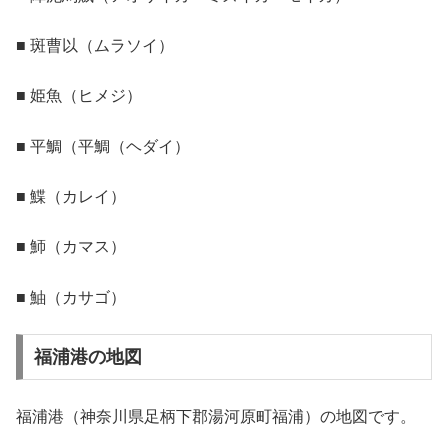
■ 斑曹以（ムラソイ）
■ 姫魚（ヒメジ）
■ 平鯛（平鯛（ヘダイ）
■ 鰈（カレイ）
■ 魳（カマス）
■ 鮋（カサゴ）
福浦港の地図
福浦港（神奈川県足柄下郡湯河原町福浦）の地図です。