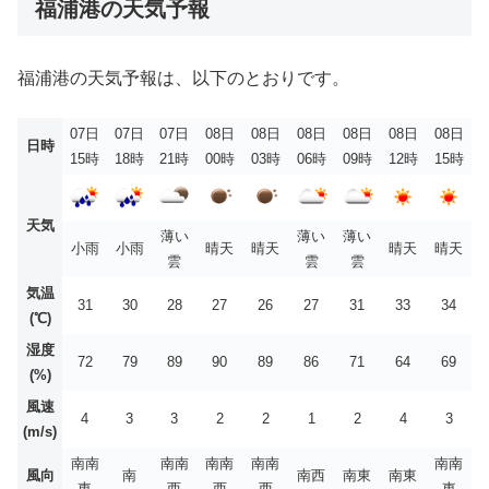
福浦港の天気予報
福浦港の天気予報は、以下のとおりです。
07日
07日
07日
08日
08日
08日
08日
08日
08日
日時
15時
18時
21時
00時
03時
06時
09時
12時
15時
天気
薄い
薄い
薄い
小雨
小雨
晴天
晴天
晴天
晴天
雲
雲
雲
気温
31
30
28
27
26
27
31
33
34
(℃)
湿度
72
79
89
90
89
86
71
64
69
(%)
風速
4
3
3
2
2
1
2
4
3
(m/s)
南南
南南
南南
南南
南南
風向
南
南西
南東
南東
東
西
西
西
東