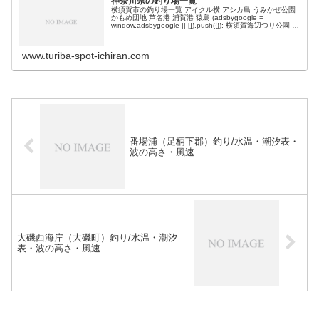
神奈川県の釣り場一覧
横須賀市の釣り場一覧 アイクル横 アシカ島 うみかぜ公園
かもめ団地 芦名港 浦賀港 猿島 (adsbygoogle =
window.adsbygoogle || []).push({}); 横須賀海辺つり公園 横
須賀新堤 海辺釣り公園 …
www.turiba-spot-ichiran.com
番場浦（足柄下郡）釣り/水温・潮汐表・
波の高さ・風速
大磯西海岸（大磯町）釣り/水温・潮汐
表・波の高さ・風速