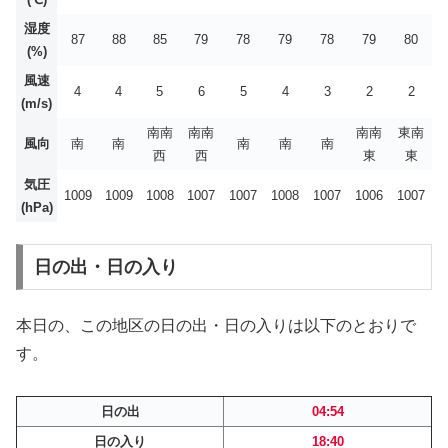
湿度
87
88
85
79
78
79
78
79
80
(%)
風速
4
4
5
6
5
4
3
2
2
(m/s)
南南
南南
南南
東南
風向
南
南
南
南
南
西
西
東
東
気圧
1009
1009
1008
1007
1007
1008
1007
1006
1007
(hPa)
日の出・日の入り
本日の、この地区の日の出・日の入りは以下のとおりで
す。
日の出
04:54
日の入り
18:40