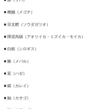
■ 雌鯒（メゴチ）
■ 宗太鰹（ソウダガツオ）
■ 障泥烏賊（アオリイカ・ミズイカ・モイカ）
■ 白鱚（シロギス）
■ 鮴（メバル）
■ 鯊（ハゼ）
■ 鰈（カレイ）
■ 鮋（カサゴ）