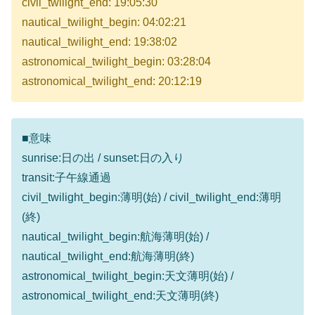
civil_twilight_end: 19:05:30
nautical_twilight_begin: 04:02:21
nautical_twilight_end: 19:38:02
astronomical_twilight_begin: 03:28:04
astronomical_twilight_end: 20:12:19
■意味
sunrise:日の出 / sunset:日の入り
transit:子午線通過
civil_twilight_begin:薄明(始) / civil_twilight_end:薄明
(終)
nautical_twilight_begin:航海薄明(始) /
nautical_twilight_end:航海薄明(終)
astronomical_twilight_begin:天文薄明(始) /
astronomical_twilight_end:天文薄明(終)