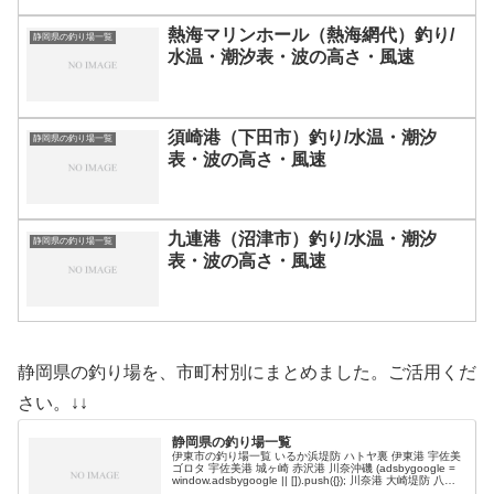
熱海マリンホール（熱海網代）釣り/
静岡県の釣り場一覧
水温・潮汐表・波の高さ・風速
須崎港（下田市）釣り/水温・潮汐
静岡県の釣り場一覧
表・波の高さ・風速
九連港（沼津市）釣り/水温・潮汐
静岡県の釣り場一覧
表・波の高さ・風速
静岡県の釣り場を、市町村別にまとめました。ご活用くだ
さい。↓↓
静岡県の釣り場一覧
伊東市の釣り場一覧 いるか浜堤防 ハトヤ裏 伊東港 宇佐美
ゴロタ 宇佐美港 城ヶ崎 赤沢港 川奈沖磯 (adsbygoogle =
window.adsbygoogle || []).push({}); 川奈港 大崎堤防 八幡
野港 富戸港 …