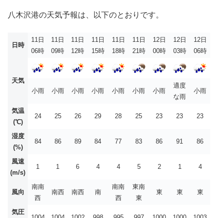
八木沢港の天気予報は、以下のとおりです。
11日
11日
11日
11日
11日
11日
12日
12日
12日
日時
06時
09時
12時
15時
18時
21時
00時
03時
06時
天気
適度
小雨
小雨
小雨
小雨
小雨
小雨
小雨
小雨
な雨
気温
24
25
26
29
28
25
23
23
23
(℃)
湿度
84
86
89
84
77
83
86
91
86
(%)
風速
1
1
6
4
4
5
2
1
4
(m/s)
南南
南南
東南
風向
南西
南西
南
東
東
東
西
西
東
気圧
1004
1004
1002
998
995
997
1000
1000
1003