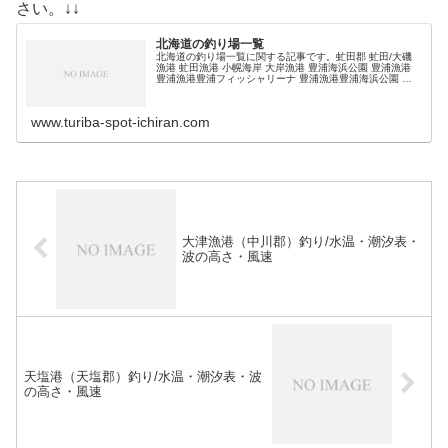
さい。↓↓
北海道の釣り場一覧
北海道の釣り場一覧に関する記事です。虻田郡 虻田/大磯
漁港 虻田漁港 小幌海岸 大岸漁港 豊浦海浜公園 豊浦漁港
豊浦漁港豊浦フィッシャリーナ 豊浦漁港豊浦海浜公園 礼
文漁港 (adsbygoogle = window.adsbygoogl…
www.turiba-spot-ichiran.com
大津漁港（中川郡）釣り/水温・潮汐表・
波の高さ・風速
天塩港（天塩郡）釣り/水温・潮汐表・波
の高さ・風速