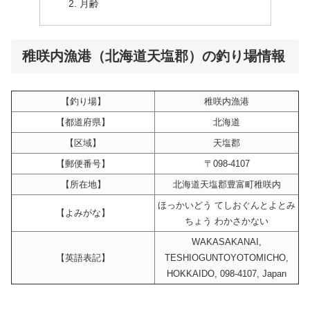
月齢
稚咲内漁港（北海道天塩郡）の釣り場情報
【釣り場】
稚咲内漁港
【都道府県】
北海道
【区域】
天塩郡
【郵便番号】
〒098-4107
【所在地】
北海道天塩郡豊富町稚咲内
ほっかいどう てしおぐんとよとみ
【よみがな】
ちょう わかさかない
WAKASAKANAI,
【英語表記】
TESHIOGUNTOYOTOMICHO,
HOKKAIDO, 098-4107, Japan