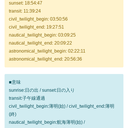
sunset: 18:54:47
transit: 11:39:24
civil_twilight_begin: 03:50:56
civil_twilight_end: 19:27:51
nautical_twilight_begin: 03:09:25
nautical_twilight_end: 20:09:22
astronomical_twilight_begin: 02:22:11
astronomical_twilight_end: 20:56:36
■意味
sunrise:日の出 / sunset:日の入り
transit:子午線通過
civil_twilight_begin:薄明(始) / civil_twilight_end:薄明
(終)
nautical_twilight_begin:航海薄明(始) /