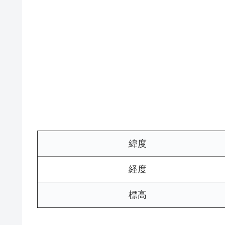
緯度
経度
標高