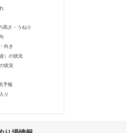
れ
の高さ・うねり
向
・向き
波）の状況
の状況
気予報
入り
釣り場情報