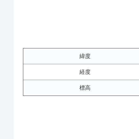
緯度
経度
標高