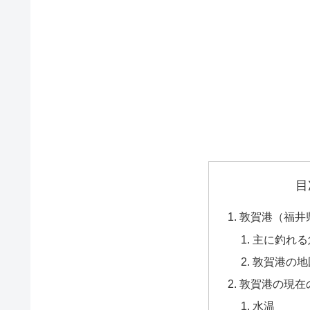
目
敦賀港（福井
主に釣れる
敦賀港の地
敦賀港の現在
水温