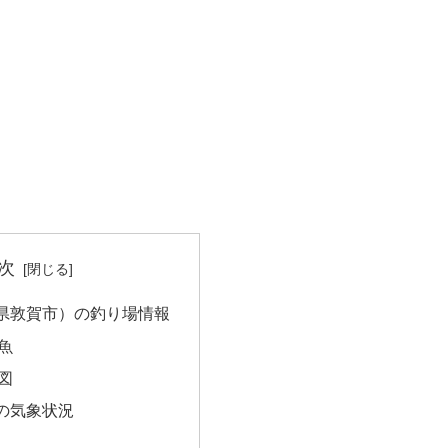
次
県敦賀市）の釣り場情報
魚
図
の気象状況