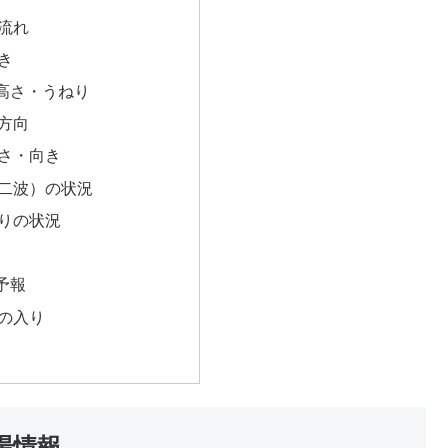
流れ
き
高さ・うねり
方向
さ・向き
二波）の状況
りの状況
予報
の入り
場情報