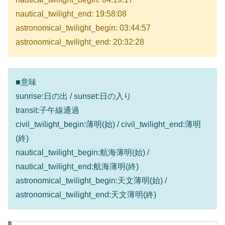
nautical_twilight_end: 19:58:08
astronomical_twilight_begin: 03:44:57
astronomical_twilight_end: 20:32:28
■意味
sunrise:日の出 / sunset:日の入り
transit:子午線通過
civil_twilight_begin:薄明(始) / civil_twilight_end:薄明
(終)
nautical_twilight_begin:航海薄明(始) /
nautical_twilight_end:航海薄明(終)
astronomical_twilight_begin:天文薄明(始) /
astronomical_twilight_end:天文薄明(終)