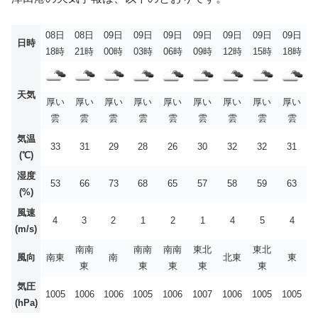
08日
08日
09日
09日
09日
09日
09日
09日
09日
日時
18時
21時
00時
03時
06時
09時
12時
15時
18時
天気
厚い
厚い
厚い
厚い
厚い
厚い
厚い
厚い
厚い
雲
雲
雲
雲
雲
雲
雲
雲
雲
気温
33
31
29
28
26
30
32
32
31
(℃)
湿度
53
66
73
68
65
57
58
59
63
(%)
風速
4
3
2
1
2
1
4
5
4
(m/s)
南南
南南
南南
東北
東北
風向
南東
南
北東
東
東
東
東
東
東
気圧
1005
1006
1006
1005
1006
1007
1006
1005
1005
(hPa)