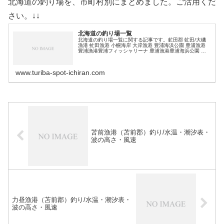
北海道の釣り場を、市町村別にまとめました。ご活用くだ
さい。↓↓
北海道の釣り場一覧
北海道の釣り場一覧に関する記事です。虻田郡 虻田/大磯
漁港 虻田漁港 小幌海岸 大岸漁港 豊浦海浜公園 豊浦漁港
豊浦漁港豊浦フィッシャリーナ 豊浦漁港豊浦海浜公園 礼
文漁港 (adsbygoogle = window.adsbygoogl…
www.turiba-spot-ichiran.com
苫前漁港（苫前郡）釣り/水温・潮汐表・
波の高さ・風速
力昼漁港（苫前郡）釣り/水温・潮汐表・
波の高さ・風速