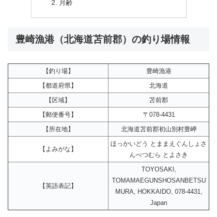
月齢
豊崎漁港（北海道苫前郡）の釣り場情報
【釣り場】
豊崎漁港
【都道府県】
北海道
【区域】
苫前郡
【郵便番号】
〒078-4431
【所在地】
北海道苫前郡初山別村豊岬
ほっかいどう とままえぐんしょさ
【よみがな】
んべつむら とよさき
TOYOSAKI,
TOMAMAEGUNSHOSANBETSU
【英語表記】
MURA, HOKKAIDO, 078-4431,
Japan