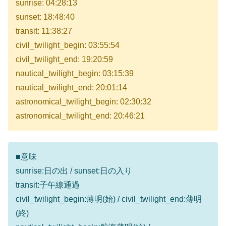
sunrise: 04:28:13
sunset: 18:48:40
transit: 11:38:27
civil_twilight_begin: 03:55:54
civil_twilight_end: 19:20:59
nautical_twilight_begin: 03:15:39
nautical_twilight_end: 20:01:14
astronomical_twilight_begin: 02:30:32
astronomical_twilight_end: 20:46:21
■意味
sunrise:日の出 / sunset:日の入り
transit:子午線通過
civil_twilight_begin:薄明(始) / civil_twilight_end:薄明
(終)