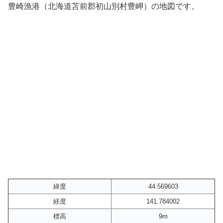
豊崎漁港（北海道苫前郡初山別村豊岬）の地図です。
緯度
44.569603
経度
141.784002
標高
9m