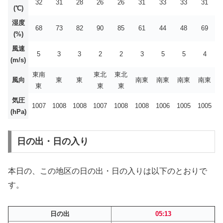
32
31
28
26
26
31
33
33
31
(℃)
湿度
68
73
82
90
85
61
44
48
69
(%)
風速
5
3
3
2
2
3
5
5
4
(m/s)
東南
東北
東北
風向
東
東
南東
南東
南東
南東
東
東
東
気圧
1007
1008
1008
1007
1008
1008
1006
1005
1005
(hPa)
日の出・日の入り
本日の、この地区の日の出・日の入りは以下のとおりで
す。
日の出
05:13