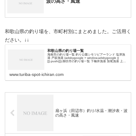
波の高さ・風速
和歌山県の釣り場を、市町村別にまとめました。ご活用く
ださい。↓↓
和歌山県の釣り場一覧
海南市の釣り場一覧 釣り公園シモツピアーランド 塩津漁
港 戸坂漁港 (adsbygoogle = window.adsbygoogle ||
[]).push({});御坊市の釣り場一覧 下楠井漁港 加尾漁港 上野
漁港 日高港 日高川河口/…
www.turiba-spot-ichiran.com
扇ヶ浜（田辺市）釣り/水温・潮汐表・波
の高さ・風速