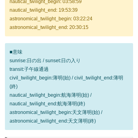
nautical_twilight_begin: 03:58:59
nautical_twilight_end: 19:53:39
astronomical_twilight_begin: 03:22:24
astronomical_twilight_end: 20:30:15
■意味
sunrise:日の出 / sunset:日の入り
transit:子午線通過
civil_twilight_begin:薄明(始) / civil_twilight_end:薄明
(終)
nautical_twilight_begin:航海薄明(始) /
nautical_twilight_end:航海薄明(終)
astronomical_twilight_begin:天文薄明(始) /
astronomical_twilight_end:天文薄明(終)