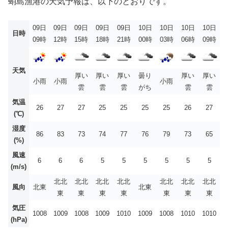
蛸島漁港の天気予報は、以下のとおりです。
09日
09日
09日
09日
09日
10日
10日
10日
10日
日時
09時
12時
15時
18時
21時
00時
03時
06時
09時
天気
厚い
厚い
厚い
曇り
厚い
厚い
小雨
小雨
小雨
雲
雲
雲
がち
雲
雲
気温
26
27
27
25
25
25
25
26
27
(℃)
湿度
86
83
73
74
77
76
79
73
65
(%)
風速
6
6
6
5
5
5
5
5
5
(m/s)
北北
北北
北北
北北
北北
北北
北北
風向
北東
北東
東
東
東
東
東
東
東
気圧
1008
1009
1008
1009
1010
1009
1008
1010
1010
(hPa)