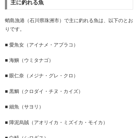
主に釣れる魚
蛸島漁港（石川県珠洲市）で主に釣れる魚は、以下のとお
りです。
■ 愛魚女（アイナメ・アブラコ）
■ 海鱮（ウミタナゴ）
■ 眼仁奈（メジナ・グレ・クロ）
■ 黒鯛（クロダイ・チヌ・カイズ）
■ 細魚（サヨリ）
■ 障泥烏賊（アオリイカ・ミズイカ・モイカ）
■ 白鱚（シロギス）