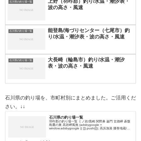
上野（羽咋郡）釣り/水温・潮汐表・
石川県の釣り場一覧
波の高さ・風速
能登島/海づりセンター（七尾市）釣
石川県の釣り場一覧
り/水温・潮汐表・波の高さ・風速
大長崎（輪島市）釣り/水温・潮汐
石川県の釣り場一覧
表・波の高さ・風速
石川県の釣り場を、市町村別にまとめました。ご活用くだ
さい。↓↓
石川県の釣り場一覧
羽咋郡の釣り場一覧 ミノ岩/黒崎 関野鼻 巌門 玄徳岬 碁盤
島鷹の巣 高岩岬風無 (adsbygoogle =
window.adsbygoogle || []).push({}); 高浜漁港 腰巻地蔵/灯
台下 子ケ岬 志加浦海岸 七海 七…