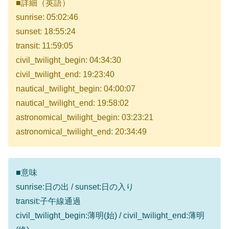
■詳細（英語）
sunrise: 05:02:46
sunset: 18:55:24
transit: 11:59:05
civil_twilight_begin: 04:34:30
civil_twilight_end: 19:23:40
nautical_twilight_begin: 04:00:07
nautical_twilight_end: 19:58:02
astronomical_twilight_begin: 03:23:21
astronomical_twilight_end: 20:34:49
■意味
sunrise:日の出 / sunset:日の入り
transit:子午線通過
civil_twilight_begin:薄明(始) / civil_twilight_end:薄明