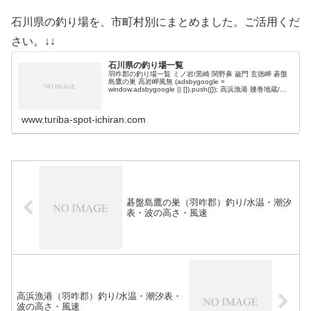
石川県の釣り場を、市町村別にまとめました。ご活用くだ
さい。↓↓
石川県の釣り場一覧
羽咋郡の釣り場一覧 ミノ岩/黒崎 関野鼻 巌門 玄徳岬 碁盤
島鷹の巣 高岩岬風無 (adsbygoogle =
window.adsbygoogle || []).push({}); 高浜漁港 腰巻地蔵/灯
台下 子ケ岬 志加浦海岸 七海 七…
www.turiba-spot-ichiran.com
碁盤島鷹の巣（羽咋郡）釣り/水温・潮汐
表・波の高さ・風速
高浜漁港（羽咋郡）釣り/水温・潮汐表・
波の高さ・風速