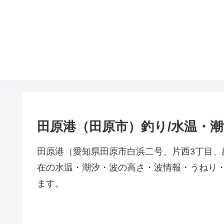
田原港（田原市）釣り/水温・
田原港（愛知県田原市白浜二号、片西3丁目
在の水温・潮汐・波の高さ・波情報・うねり
ます。