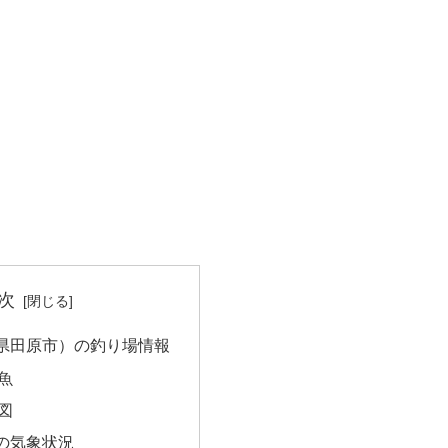
次
県田原市）の釣り場情報
魚
図
の気象状況