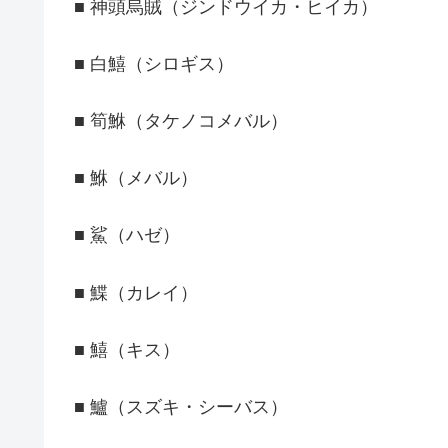
■ 神頭烏賊（ジンドウイカ・ヒイカ）
■ 白鱚（シロギス）
■ 筍鮴（タケノコメバル）
■ 鮴（メバル）
■ 鯊（ハゼ）
■ 鰈（カレイ）
■ 鱚（キス）
■ 鱸（スズキ・シーバス）