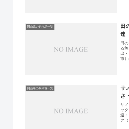
田
岡山県の釣り場一覧
速
田の
る魚
出・
市）
サ
岡山県の釣り場一覧
さ
サノ
ック
速・
ク（