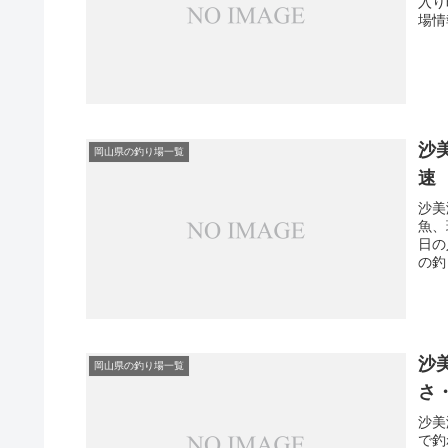
入り
場情
沙
岡山県の釣り場一覧
速
沙美
魚、
日の
の釣
沙
岡山県の釣り場一覧
さ
沙美
で釣