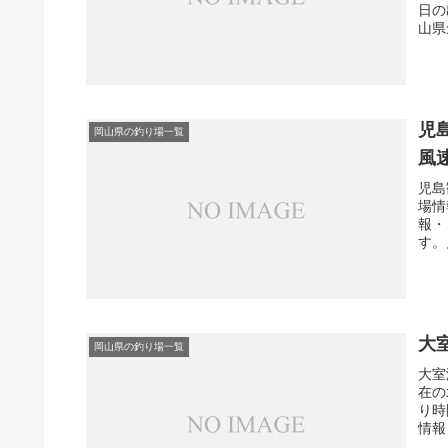
日の
山県
児
岡山県の釣り場一覧
風
児島
場情
報・
す。
大
岡山県の釣り場一覧
大室
在の
り時
情報