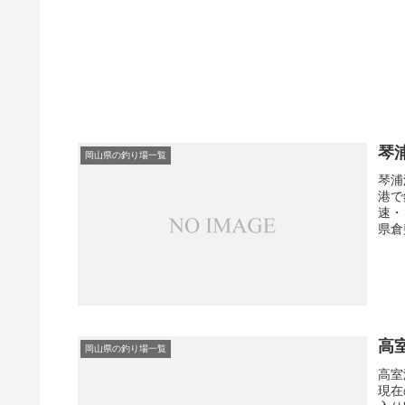
琴
岡山県の釣り場一覧
琴浦
港で
速・
県倉
高
岡山県の釣り場一覧
高室
現在