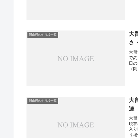
大
岡山県の釣り場一覧
さ
大畠
で釣
日の
（岡
大
岡山県の釣り場一覧
速
大畠
現在
入り
り場