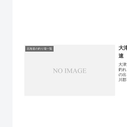
大
北海道の釣り場一覧
速
大津
釣れ
の出
川郡