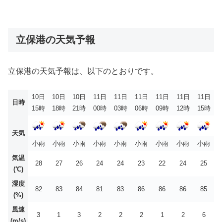
立保港の天気予報
立保港の天気予報は、以下のとおりです。
10日
10日
10日
11日
11日
11日
11日
11日
11日
日時
15時
18時
21時
00時
03時
06時
09時
12時
15時
天気
小雨
小雨
小雨
小雨
小雨
小雨
小雨
小雨
小雨
気温
28
27
26
24
24
23
22
24
25
(℃)
湿度
82
83
84
81
83
86
86
86
85
(%)
風速
3
1
3
2
2
2
1
2
6
(m/s)