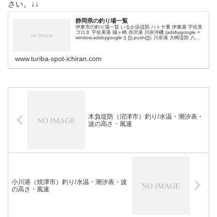
さい。↓↓
静岡県の釣り場一覧
伊東市の釣り場一覧 いるか浜堤防 ハトヤ裏 伊東港 宇佐美
ゴロタ 宇佐美港 城ヶ崎 赤沢港 川奈沖磯 (adsbygoogle =
window.adsbygoogle || []).push({}); 川奈港 大崎堤防 八幡
野港 富戸港 …
www.turiba-spot-ichiran.com
木負堤防（沼津市）釣り/水温・潮汐表・
波の高さ・風速
小川港（焼津市）釣り/水温・潮汐表・波
の高さ・風速