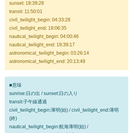
sunset: 18:39:28
transit: 11:50:01
civil_twilight_begin: 04:33:28
civil_twilight_end: 19:06:35
nautical_twilight_begin: 04:00:46
nautical_twilight_end: 19:39:17
astronomical_twilight_begin: 03:26:14
astronomical_twilight_end: 20:13:49
■意味
sunrise:日の出 / sunset:日の入り
transit:子午線通過
civil_twilight_begin:薄明(始) / civil_twilight_end:薄明
(終)
nautical_twilight_begin:航海薄明(始) /