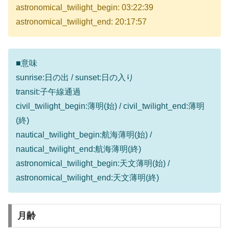
astronomical_twilight_begin: 03:22:39
astronomical_twilight_end: 20:17:57
■意味
sunrise:日の出 / sunset:日の入り
transit:子午線通過
civil_twilight_begin:薄明(始) / civil_twilight_end:薄明
(終)
nautical_twilight_begin:航海薄明(始) /
nautical_twilight_end:航海薄明(終)
astronomical_twilight_begin:天文薄明(始) /
astronomical_twilight_end:天文薄明(終)
月齢