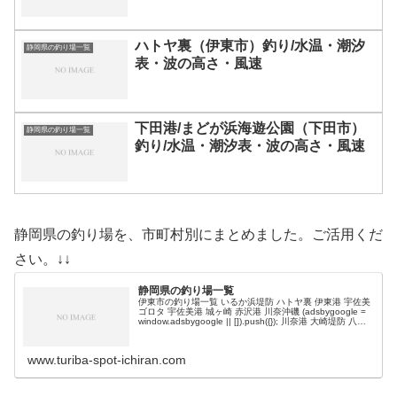
ハトヤ裏（伊東市）釣り/水温・潮汐
静岡県の釣り場一覧
表・波の高さ・風速
下田港/まどが浜海遊公園（下田市）
静岡県の釣り場一覧
釣り/水温・潮汐表・波の高さ・風速
静岡県の釣り場を、市町村別にまとめました。ご活用くだ
さい。↓↓
静岡県の釣り場一覧
伊東市の釣り場一覧 いるか浜堤防 ハトヤ裏 伊東港 宇佐美
ゴロタ 宇佐美港 城ヶ崎 赤沢港 川奈沖磯 (adsbygoogle =
window.adsbygoogle || []).push({}); 川奈港 大崎堤防 八幡
野港 富戸港 …
www.turiba-spot-ichiran.com