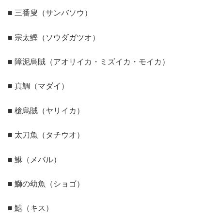
■ 三番叟（サンバソウ）
■ 宗太鰹（ソウダガツオ）
■ 障泥烏賊（アオリイカ・ミズイカ・モイカ）
■ 真鯛（マダイ）
■ 槍烏賊（ヤリイカ）
■ 太刀魚（タチウオ）
■ 鮴（メバル）
■ 鰤の幼魚（ショゴ）
■ 鱚（キス）