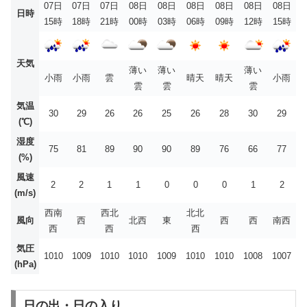
07日
07日
07日
08日
08日
08日
08日
08日
08日
日時
15時
18時
21時
00時
03時
06時
09時
12時
15時
天気
薄い
薄い
薄い
小雨
小雨
雲
晴天
晴天
小雨
雲
雲
雲
気温
30
29
26
26
25
26
28
30
29
(℃)
湿度
75
81
89
90
90
89
76
66
77
(%)
風速
2
2
1
1
0
0
0
1
2
(m/s)
西南
西北
北北
風向
西
北西
東
西
西
南西
西
西
西
気圧
1010
1009
1010
1010
1009
1010
1010
1008
1007
(hPa)
日の出・日の入り