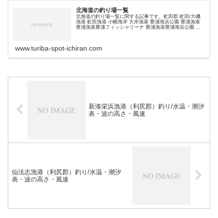
北海道の釣り場一覧
北海道の釣り場一覧に関する記事です。虻田郡 虻田/大磯
漁港 虻田漁港 小幌海岸 大岸漁港 豊浦海浜公園 豊浦漁港
豊浦漁港豊浦フィッシャリーナ 豊浦漁港豊浦海浜公園 礼
文漁港 (adsbygoogle = window.adsbygoogl…
www.turiba-spot-ichiran.com
新湊栄浜漁港（利尻郡）釣り/水温・潮汐
表・波の高さ・風速
仙法志漁港（利尻郡）釣り/水温・潮汐
表・波の高さ・風速