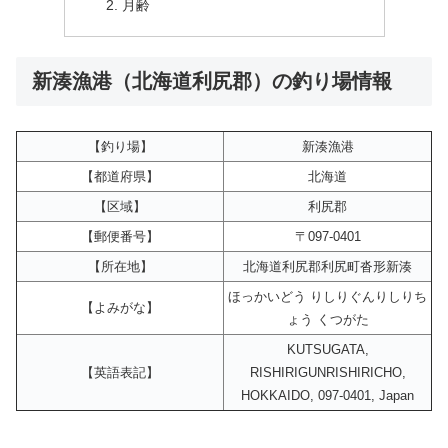
月齢
新湊漁港（北海道利尻郡）の釣り場情報
【釣り場】
新湊漁港
【都道府県】
北海道
【区域】
利尻郡
【郵便番号】
〒097-0401
【所在地】
北海道利尻郡利尻町沓形新湊
ほっかいどう りしりぐんりしりち
【よみがな】
ょう くつがた
KUTSUGATA,
【英語表記】
RISHIRIGUNRISHIRICHO,
HOKKAIDO, 097-0401, Japan