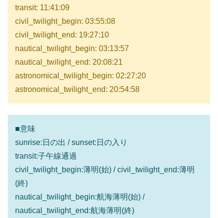
transit: 11:41:09
civil_twilight_begin: 03:55:08
civil_twilight_end: 19:27:10
nautical_twilight_begin: 03:13:57
nautical_twilight_end: 20:08:21
astronomical_twilight_begin: 02:27:20
astronomical_twilight_end: 20:54:58
■意味
sunrise:日の出 / sunset:日の入り
transit:子午線通過
civil_twilight_begin:薄明(始) / civil_twilight_end:薄明
(終)
nautical_twilight_begin:航海薄明(始) /
nautical_twilight_end:航海薄明(終)