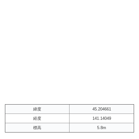
緯度
45.204661
経度
141.14049
標高
5.8m