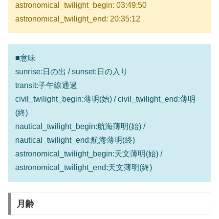
astronomical_twilight_begin: 03:49:50
astronomical_twilight_end: 20:35:12
■意味
sunrise:日の出 / sunset:日の入り
transit:子午線通過
civil_twilight_begin:薄明(始) / civil_twilight_end:薄明
(終)
nautical_twilight_begin:航海薄明(始) /
nautical_twilight_end:航海薄明(終)
astronomical_twilight_begin:天文薄明(始) /
astronomical_twilight_end:天文薄明(終)
月齢