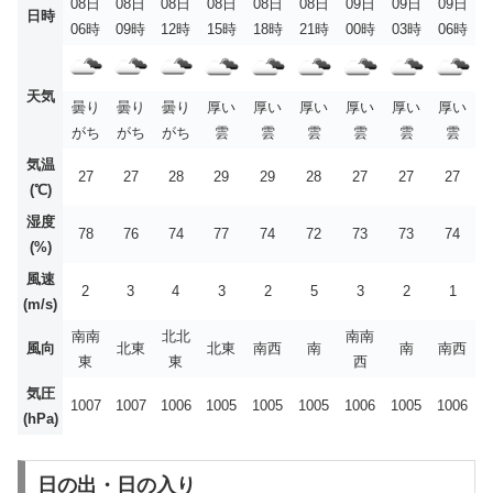
08日
08日
08日
08日
08日
08日
09日
09日
09日
日時
06時
09時
12時
15時
18時
21時
00時
03時
06時
天気
曇り
曇り
曇り
厚い
厚い
厚い
厚い
厚い
厚い
がち
がち
がち
雲
雲
雲
雲
雲
雲
気温
27
27
28
29
29
28
27
27
27
(℃)
湿度
78
76
74
77
74
72
73
73
74
(%)
風速
2
3
4
3
2
5
3
2
1
(m/s)
南南
北北
南南
風向
北東
北東
南西
南
南
南西
東
東
西
気圧
1007
1007
1006
1005
1005
1005
1006
1005
1006
(hPa)
日の出・日の入り