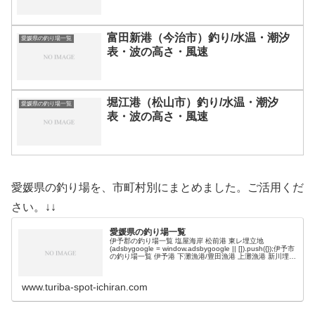
富田新港（今治市）釣り/水温・潮汐
愛媛県の釣り場一覧
表・波の高さ・風速
堀江港（松山市）釣り/水温・潮汐
愛媛県の釣り場一覧
表・波の高さ・風速
愛媛県の釣り場を、市町村別にまとめました。ご活用くだ
さい。↓↓
愛媛県の釣り場一覧
伊予郡の釣り場一覧 塩屋海岸 松前港 東レ埋立地
(adsbygoogle = window.adsbygoogle || []).push({});伊予市
の釣り場一覧 伊予港 下灘漁港/豊田漁港 上灘漁港 新川埋立
地 森漁港宇和島市の釣り…
www.turiba-spot-ichiran.com