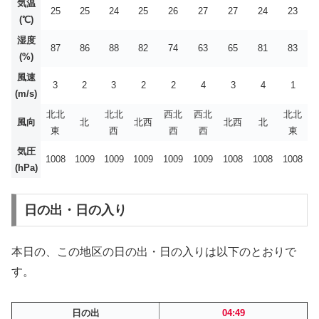
気温
25
25
24
25
26
27
27
24
23
(℃)
湿度
87
86
88
82
74
63
65
81
83
(%)
風速
3
2
3
2
2
4
3
4
1
(m/s)
北北
北北
西北
西北
北北
風向
北
北西
北西
北
東
西
西
西
東
気圧
1008
1009
1009
1009
1009
1009
1008
1008
1008
(hPa)
日の出・日の入り
本日の、この地区の日の出・日の入りは以下のとおりで
す。
日の出
04:49