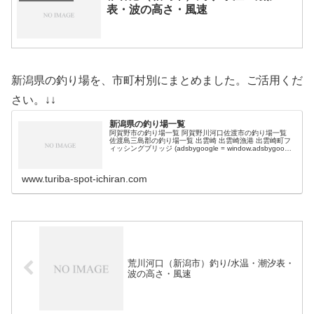
表・波の高さ・風速
新潟県の釣り場を、市町村別にまとめました。ご活用くだ
さい。↓↓
新潟県の釣り場一覧
阿賀野市の釣り場一覧 阿賀野川河口佐渡市の釣り場一覧
佐渡島三島郡の釣り場一覧 出雲崎 出雲崎漁港 出雲崎町フ
ィッシングブリッジ (adsbygoogle = window.adsbygoogle
|| []).push({});糸魚川市の…
www.turiba-spot-ichiran.com
荒川河口（新潟市）釣り/水温・潮汐表・
波の高さ・風速