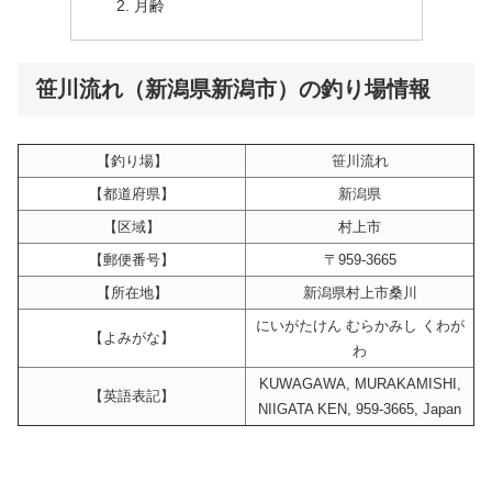
月齢
笹川流れ（新潟県新潟市）の釣り場情報
【釣り場】
笹川流れ
【都道府県】
新潟県
【区域】
村上市
【郵便番号】
〒959-3665
【所在地】
新潟県村上市桑川
にいがたけん むらかみし くわが
【よみがな】
わ
KUWAGAWA, MURAKAMISHI,
【英語表記】
NIIGATA KEN, 959-3665, Japan