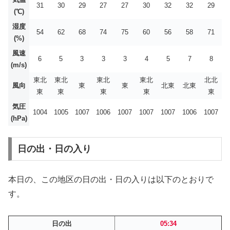
31
30
29
27
27
30
32
32
29
(℃)
湿度
54
62
68
74
75
60
56
58
71
(%)
風速
6
5
3
3
3
4
5
7
8
(m/s)
東北
東北
東北
東北
北北
風向
東
東
北東
北東
東
東
東
東
東
気圧
1004
1005
1007
1006
1007
1007
1007
1006
1007
(hPa)
日の出・日の入り
本日の、この地区の日の出・日の入りは以下のとおりで
す。
日の出
05:34