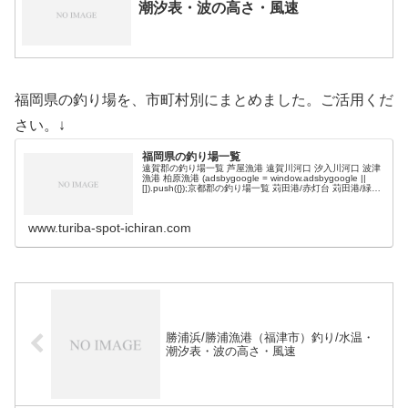
潮汐表・波の高さ・風速
福岡県の釣り場を、市町村別にまとめました。ご活用くだ
さい。↓
福岡県の釣り場一覧
遠賀郡の釣り場一覧 芦屋漁港 遠賀川河口 汐入川河口 波津
漁港 柏原漁港 (adsbygoogle = window.adsbygoogle ||
[]).push({});京都郡の釣り場一覧 苅田港/赤灯台 苅田港/緑地
公園 苅田南港 空…
www.turiba-spot-ichiran.com
勝浦浜/勝浦漁港（福津市）釣り/水温・
潮汐表・波の高さ・風速