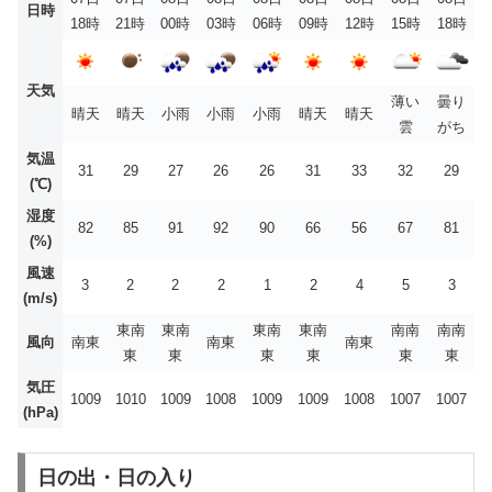
日時
18時
21時
00時
03時
06時
09時
12時
15時
18時
天気
薄い
曇り
晴天
晴天
小雨
小雨
小雨
晴天
晴天
雲
がち
気温
31
29
27
26
26
31
33
32
29
(℃)
湿度
82
85
91
92
90
66
56
67
81
(%)
風速
3
2
2
2
1
2
4
5
3
(m/s)
東南
東南
東南
東南
南南
南南
風向
南東
南東
南東
東
東
東
東
東
東
気圧
1009
1010
1009
1008
1009
1009
1008
1007
1007
(hPa)
日の出・日の入り