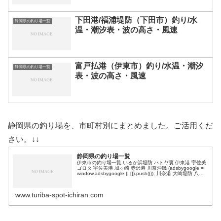
下田港/福浦堤防（下田市）釣り/水
静岡県の釣り場一覧
温・潮汐表・波の高さ・風速
富戸払港（伊東市）釣り/水温・潮汐
静岡県の釣り場一覧
表・波の高さ・風速
静岡県の釣り場を、市町村別にまとめました。ご活用くだ
さい。↓↓
静岡県の釣り場一覧
伊東市の釣り場一覧 いるか浜堤防 ハトヤ裏 伊東港 宇佐美
ゴロタ 宇佐美港 城ヶ崎 赤沢港 川奈沖磯 (adsbygoogle =
window.adsbygoogle || []).push({}); 川奈港 大崎堤防 八幡
野港 富戸港 …
www.turiba-spot-ichiran.com