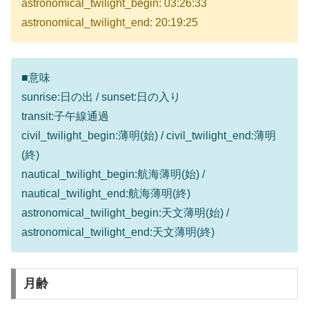
astronomical_twilight_begin: 03:26:33
astronomical_twilight_end: 20:19:25
■意味
sunrise:日の出 / sunset:日の入り
transit:子午線通過
civil_twilight_begin:薄明(始) / civil_twilight_end:薄明
(終)
nautical_twilight_begin:航海薄明(始) /
nautical_twilight_end:航海薄明(終)
astronomical_twilight_begin:天文薄明(始) /
astronomical_twilight_end:天文薄明(終)
月齢