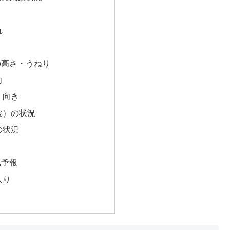
れ
の高さ・うねり
向
・向き
波）の状況
の状況
気予報
入り