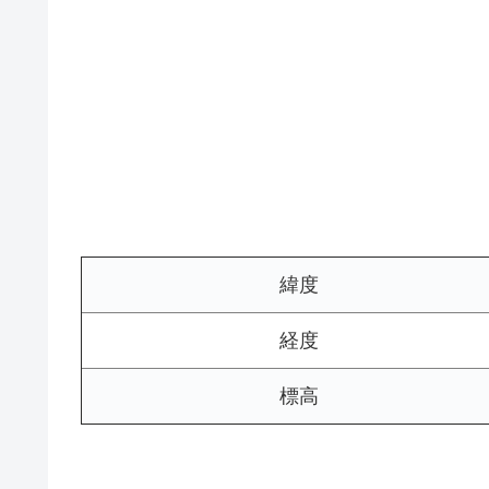
緯度
経度
標高