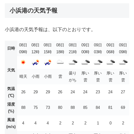
小浜港の天気予報
小浜港の天気予報は、以下のとおりです。
08日
08日
08日
08日
08日
09日
09日
09日
09日
日時
09時
12時
15時
18時
21時
00時
03時
06時
09時
天気
曇り
厚い
厚い
厚い
厚い
晴天
小雨
小雨
雲
がち
雲
雲
雲
雲
気温
26
29
29
26
24
24
23
24
27
(℃)
湿度
88
75
73
80
88
85
84
81
69
(%)
風速
4
4
4
2
2
2
1
0
2
(m/s)