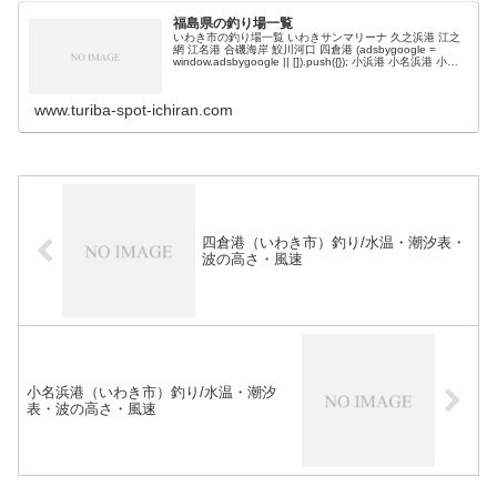
福島県の釣り場一覧
いわき市の釣り場一覧 いわきサンマリーナ 久之浜港 江之
網 江名港 合磯海岸 鮫川河口 四倉港 (adsbygoogle =
window.adsbygoogle || []).push({}); 小浜港 小名浜港 小名
浜港/アクアマリンふ…
www.turiba-spot-ichiran.com
四倉港（いわき市）釣り/水温・潮汐表・
波の高さ・風速
小名浜港（いわき市）釣り/水温・潮汐
表・波の高さ・風速