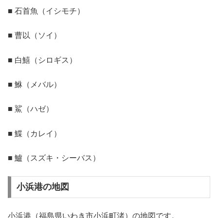
■ 石首魚（イシモチ）
■ 曹以（ソイ）
■ 白鱚（シロギス）
■ 鮴（メバル）
■ 鯊（ハゼ）
■ 鰈（カレイ）
■ 鱸（スズキ・シーバス）
小浜港の地図
小浜港（福島県いわき市小浜町渚）の地図です。