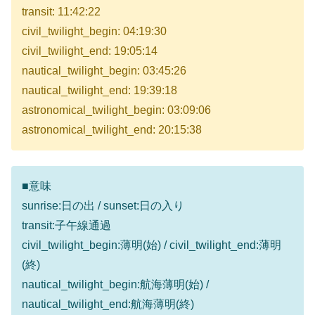
transit: 11:42:22
civil_twilight_begin: 04:19:30
civil_twilight_end: 19:05:14
nautical_twilight_begin: 03:45:26
nautical_twilight_end: 19:39:18
astronomical_twilight_begin: 03:09:06
astronomical_twilight_end: 20:15:38
■意味
sunrise:日の出 / sunset:日の入り
transit:子午線通過
civil_twilight_begin:薄明(始) / civil_twilight_end:薄明
(終)
nautical_twilight_begin:航海薄明(始) /
nautical_twilight_end:航海薄明(終)