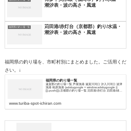
潮汐表・波の高さ・風速
苅田港/赤灯台（京都郡）釣り/水温・
福岡県の釣り場一覧
潮汐表・波の高さ・風速
福岡県の釣り場を、市町村別にまとめました。ご活用くだ
さい。↓
福岡県の釣り場一覧
遠賀郡の釣り場一覧 芦屋漁港 遠賀川河口 汐入川河口 波津
漁港 柏原漁港 (adsbygoogle = window.adsbygoogle ||
[]).push({});京都郡の釣り場一覧 苅田港/赤灯台 苅田港/緑地
公園 苅田南港 空…
www.turiba-spot-ichiran.com