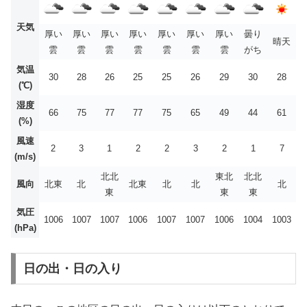
天気
厚い
厚い
厚い
厚い
厚い
厚い
厚い
曇り
晴天
雲
雲
雲
雲
雲
雲
雲
がち
気温
30
28
26
25
25
26
29
30
28
(℃)
湿度
66
75
77
77
75
65
49
44
61
(%)
風速
2
3
1
2
2
3
2
1
7
(m/s)
北北
東北
北北
風向
北東
北
北東
北
北
北
東
東
東
気圧
1006
1007
1007
1006
1007
1007
1006
1004
1003
(hPa)
日の出・日の入り