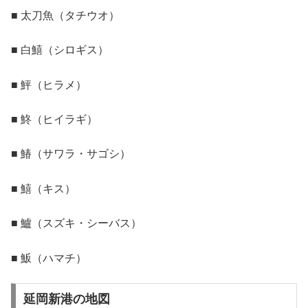
■ 太刀魚（タチウオ）
■ 白鱚（シロギス）
■ 鮃（ヒラメ）
■ 鮗（ヒイラギ）
■ 鰆（サワラ・サゴシ）
■ 鱚（キス）
■ 鱸（スズキ・シーバス）
■ 魬（ハマチ）
延岡新港の地図