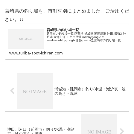
宮崎県の釣り場を、市町村別にまとめました。ご活用くだ
さい。↓↓
宮崎県の釣り場一覧
延岡市の釣り場一覧 阿蘇港 浦城港 延岡新港 沖田川河口 神
戸港 大瀬川河口 土々呂港 (adsbygoogle =
window.adsbygoogle || []).push({});宮崎市の釣り場一覧 み
やざき臨海公園 宮崎港 青島 …
www.turiba-spot-ichiran.com
浦城港（延岡市）釣り/水温・潮汐表・波
の高さ・風速
沖田川河口（延岡市）釣り/水温・潮汐
表・波の高さ・風速