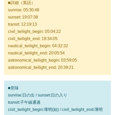
■詳細（英語）
sunrise: 05:30:48
sunset: 19:07:38
transit: 12:19:13
civil_twilight_begin: 05:04:22
civil_twilight_end: 19:34:05
nautical_twilight_begin: 04:32:32
nautical_twilight_end: 20:05:54
astronomical_twilight_begin: 03:59:05
astronomical_twilight_end: 20:39:21
■意味
sunrise:日の出 / sunset:日の入り
transit:子午線通過
civil_twilight_begin:薄明(始) / civil_twilight_end:薄明