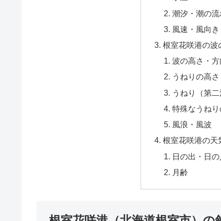
潮汐・潮の流
風速・風向き
根室花咲港の波
波の高さ・方
うねりの高さ
うねり（第二
特殊なうねり
風浪・風波
根室花咲港の天
日の出・日の
月齢
根室花咲港（北海道根室市）の