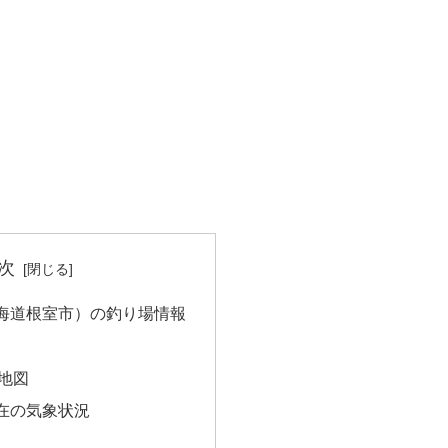
次
海道根室市）の釣り場情報
地図
在の気象状況