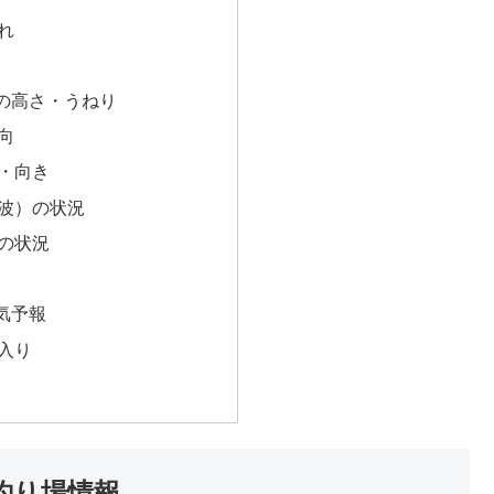
れ
の高さ・うねり
向
・向き
波）の状況
の状況
気予報
入り
釣り場情報