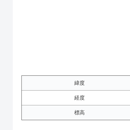
緯度
経度
標高