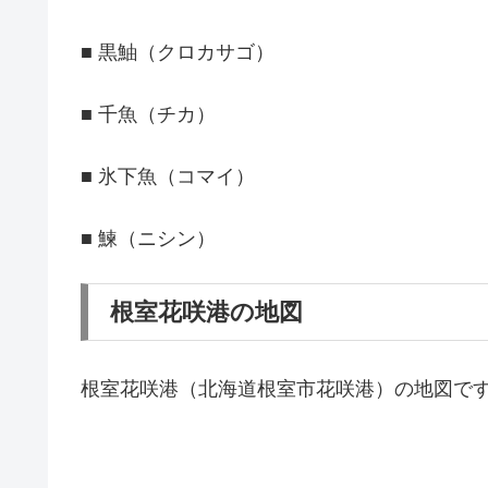
■ 黒鮋（クロカサゴ）
■ 千魚（チカ）
■ 氷下魚（コマイ）
■ 鰊（ニシン）
根室花咲港の地図
根室花咲港（北海道根室市花咲港）の地図で