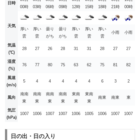
日時
00時
03時
06時
09時
12時
15時
18時
21時
00時
天気
厚い
厚い
曇り
曇り
厚い
厚い
厚い
小雨
小雨
雲
雲
がち
がち
雲
雲
雲
気温
28
27
26
28
31
31
28
27
27
(℃)
湿度
76
77
80
75
63
62
75
81
82
(%)
風速
5
4
4
4
4
4
6
3
2
(m/s)
南南
南南
南南
南南
東南
東南
風向
南東
南東
東
東
東
東
東
東
東
気圧
1007
1006
1007
1007
1006
1005
1006
1007
1007
(hPa)
日の出・日の入り