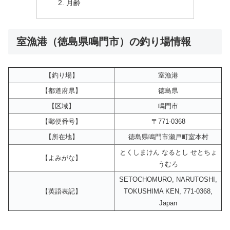
月齢
室漁港（徳島県鳴門市）の釣り場情報
【釣り場】
室漁港
【都道府県】
徳島県
【区域】
鳴門市
【郵便番号】
〒771-0368
【所在地】
徳島県鳴門市瀬戸町室本村
とくしまけん なるとし せとちょ
【よみがな】
うむろ
SETOCHOMURO, NARUTOSHI,
【英語表記】
TOKUSHIMA KEN, 771-0368,
Japan