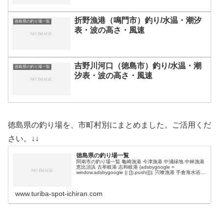
折野漁港（鳴門市）釣り/水温・潮汐
徳島県の釣り場一覧
表・波の高さ・風速
吉野川河口（徳島市）釣り/水温・潮
徳島県の釣り場一覧
汐表・波の高さ・風速
徳島県の釣り場を、市町村別にまとめました。ご活用くだ
さい。↓↓
徳島県の釣り場一覧
阿南市の釣り場一覧 亀崎漁港 今津漁港 中浦緑地 中林漁港
恵比須浜 古牟岐港 志和岐港 (adsbygoogle =
window.adsbygoogle || []).push({}); 宍喰漁港 手倉海水浴場
浅川沖堤防 大砂突堤 大…
www.turiba-spot-ichiran.com