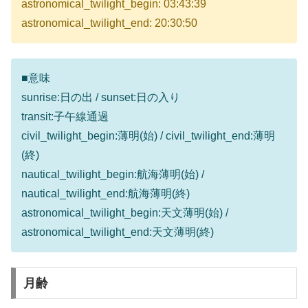
astronomical_twilight_begin: 03:43:39
astronomical_twilight_end: 20:30:50
■意味
sunrise:日の出 / sunset:日の入り
transit:子午線通過
civil_twilight_begin:薄明(始) / civil_twilight_end:薄明
(終)
nautical_twilight_begin:航海薄明(始) /
nautical_twilight_end:航海薄明(終)
astronomical_twilight_begin:天文薄明(始) /
astronomical_twilight_end:天文薄明(終)
月齢