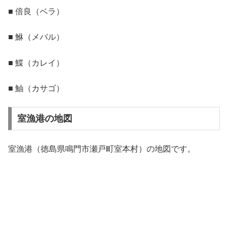
■ 倍良（ベラ）
■ 鮴（メバル）
■ 鰈（カレイ）
■ 鮋（カサゴ）
室漁港の地図
室漁港（徳島県鳴門市瀬戸町室本村）の地図です。