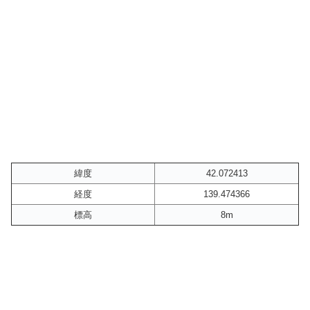
緯度
42.072413
経度
139.474366
標高
8m