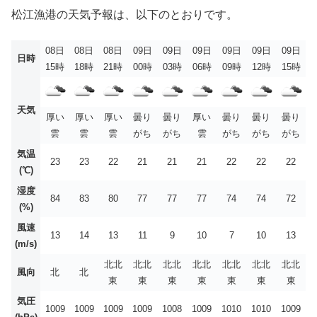
松江漁港の天気予報は、以下のとおりです。
08日
08日
08日
09日
09日
09日
09日
09日
09日
日時
15時
18時
21時
00時
03時
06時
09時
12時
15時
天気
厚い
厚い
厚い
曇り
曇り
厚い
曇り
曇り
曇り
雲
雲
雲
がち
がち
雲
がち
がち
がち
気温
23
23
22
21
21
21
22
22
22
(℃)
湿度
84
83
80
77
77
77
74
74
72
(%)
風速
13
14
13
11
9
10
7
10
13
(m/s)
北北
北北
北北
北北
北北
北北
北北
風向
北
北
東
東
東
東
東
東
東
気圧
1009
1009
1009
1009
1008
1009
1010
1010
1009