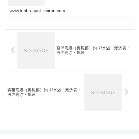
文漁港 (adsbygoogle = window.adsbygoogl…
www.turiba-spot-ichiran.com
宮津漁港（奥尻郡）釣り/水温・潮汐表・
波の高さ・風速
青苗漁港（奥尻郡）釣り/水温・潮汐表・
波の高さ・風速