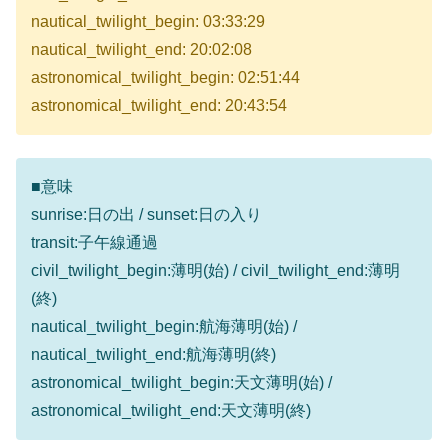
nautical_twilight_begin: 03:33:29
nautical_twilight_end: 20:02:08
astronomical_twilight_begin: 02:51:44
astronomical_twilight_end: 20:43:54
■意味
sunrise:日の出 / sunset:日の入り
transit:子午線通過
civil_twilight_begin:薄明(始) / civil_twilight_end:薄明
(終)
nautical_twilight_begin:航海薄明(始) /
nautical_twilight_end:航海薄明(終)
astronomical_twilight_begin:天文薄明(始) /
astronomical_twilight_end:天文薄明(終)