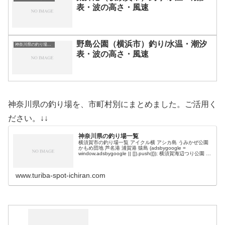
表・波の高さ・風速
野島公園（横浜市）釣り/水温・潮汐
神奈川県の釣り場一覧
表・波の高さ・風速
神奈川県の釣り場を、市町村別にまとめました。ご活用く
ださい。↓↓
神奈川県の釣り場一覧
横須賀市の釣り場一覧 アイクル横 アシカ島 うみかぜ公園
かもめ団地 芦名港 浦賀港 猿島 (adsbygoogle =
window.adsbygoogle || []).push({}); 横須賀海辺つり公園 横
須賀新堤 海辺釣り公園 …
www.turiba-spot-ichiran.com