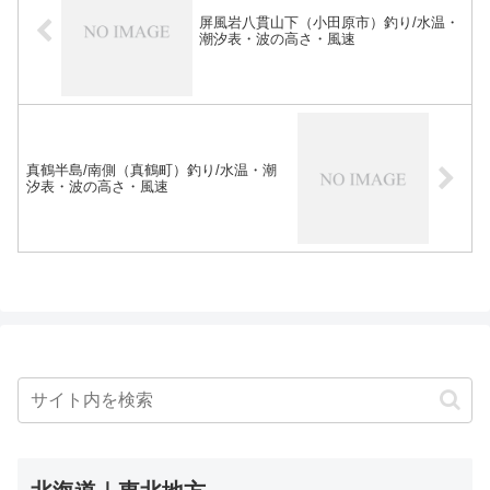
屏風岩八貫山下（小田原市）釣り/水温・
潮汐表・波の高さ・風速
真鶴半島/南側（真鶴町）釣り/水温・潮
汐表・波の高さ・風速