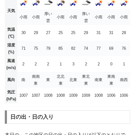
天気
厚い
厚い
小雨
小雨
小雨
小雨
小雨
小雨
小雨
雲
雲
気温
30
29
27
25
25
29
31
31
28
(℃)
湿度
71
75
79
85
82
74
77
69
76
(%)
風速
2
2
2
1
3
2
2
0
1
(m/s)
南南
北北
東北
東南
風向
南
東
北東
南東
南西
東
東
東
東
気圧
1007
1007
1008
1008
1009
1009
1008
1006
1006
(hPa)
日の出・日の入り
本日の、この地区の日の出・日の入りは以下のとおりで