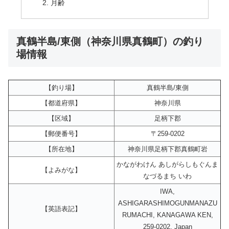
月齢
真鶴半島/東側（神奈川県真鶴町）の釣り
場情報
【釣り場】
真鶴半島/東側
【都道府県】
神奈川県
【区域】
足柄下郡
【郵便番号】
〒259-0202
【所在地】
神奈川県足柄下郡真鶴町岩
かながわけん あしがらしもぐんま
【よみがな】
なづるまち いわ
IWA,
ASHIGARASHIMOGUNMANAZU
【英語表記】
RUMACHI, KANAGAWA KEN,
259-0202, Japan