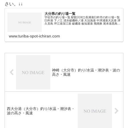
さい。↓↓
大分県の釣り場一覧
宇佐市の釣り場一覧 駅館川河口長洲港臼杵市の釣り場一覧
臼杵港 下ノ江 清水破磯柿ノ浦 大泊漁港 中津浦港大浜港 津
久見島 坪江港深江港 破磯港 板知屋港 飛潮鼻 尾本港黒島
風成港 風成大泊月見鼻 (adsbygoogle = windo…
www.turiba-spot-ichiran.com
神崎（大分市）釣り/水温・潮汐表・波の
高さ・風速
西大分港（大分市）釣り/水温・潮汐表・
波の高さ・風速