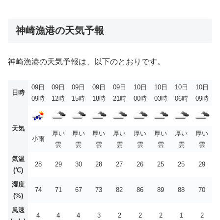
神崎漁港の天気予報
神崎漁港の天気予報は、以下のとおりです。
09日
09日
09日
09日
09日
10日
10日
10日
10日
日時
09時
12時
15時
18時
21時
00時
03時
06時
09時
天気
厚い
厚い
厚い
厚い
厚い
厚い
厚い
厚い
小雨
雲
雲
雲
雲
雲
雲
雲
雲
気温
28
29
30
28
27
26
25
25
29
(℃)
湿度
74
71
67
73
82
86
89
88
70
(%)
風速
4
4
4
3
2
2
2
1
2