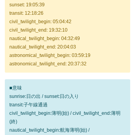
sunset: 19:05:39
transit: 12:18:26
civil_twilight_begin: 05:04:42
civil_twilight_end: 19:32:10
nautical_twilight_begin: 04:32:49
nautical_twilight_end: 20:04:03
astronomical_twilight_begin: 03:59:19
astronomical_twilight_end: 20:37:32
■意味
sunrise:日の出 / sunset:日の入り
transit:子午線通過
civil_twilight_begin:薄明(始) / civil_twilight_end:薄明
(終)
nautical_twilight_begin:航海薄明(始) /