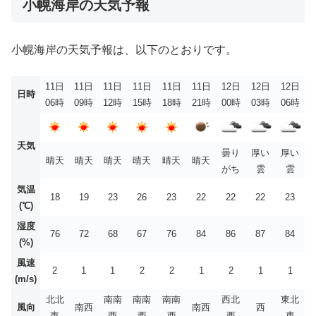
小幌海岸の天気予報
小幌海岸の天気予報は、以下のとおりです。
11日
11日
11日
11日
11日
11日
12日
12日
12日
日時
06時
09時
12時
15時
18時
21時
00時
03時
06時
天気
曇り
厚い
厚い
晴天
晴天
晴天
晴天
晴天
晴天
がち
雲
雲
気温
18
19
23
26
23
22
22
22
23
(℃)
湿度
76
72
68
67
76
84
86
87
84
(%)
風速
2
1
1
2
2
1
2
1
1
(m/s)
北北
南南
南南
南南
西北
東北
風向
南西
南西
西
東
西
西
西
西
東