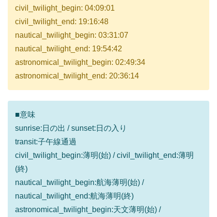
civil_twilight_begin: 04:09:01
civil_twilight_end: 19:16:48
nautical_twilight_begin: 03:31:07
nautical_twilight_end: 19:54:42
astronomical_twilight_begin: 02:49:34
astronomical_twilight_end: 20:36:14
■意味
sunrise:日の出 / sunset:日の入り
transit:子午線通過
civil_twilight_begin:薄明(始) / civil_twilight_end:薄明
(終)
nautical_twilight_begin:航海薄明(始) /
nautical_twilight_end:航海薄明(終)
astronomical_twilight_begin:天文薄明(始) /