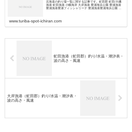
北海道の釣り場一覧に関する記事です。虻田郡 虻田/大磯
漁港 虻田漁港 小幌海岸 大岸漁港 豊浦海浜公園 豊浦漁港
豊浦漁港豊浦フィッシャリーナ 豊浦漁港豊浦海浜公園 礼
文漁港 (adsbygoogle = window.adsbygoogl…
www.turiba-spot-ichiran.com
虻田漁港（虻田郡）釣り/水温・潮汐表・
波の高さ・風速
大岸漁港（虻田郡）釣り/水温・潮汐表・
波の高さ・風速