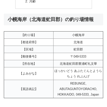
月齢
小幌海岸（北海道虻田郡）の釣り場情報
【釣り場】
小幌海岸
【都道府県】
北海道
【区域】
虻田郡
【郵便番号】
〒049-5333
【所在地】
北海道虻田郡豊浦町礼文華
ほっかいどう あぶたぐんとようら
【よみがな】
ちょう れぶんげ
REBUNGE,
【英語表記】
ABUTAGUNTOYORACHO,
HOKKAIDO, 049-5333, Japan