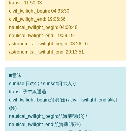
transit: 11:50:03
civil_twilight_begin: 04:33:30
civil_twilight_end: 19:06:36
nautical_twilight_begin: 04:00:48
nautical_twilight_end: 19:39:19
astronomical_twilight_begin: 03:26:16
astronomical_twilight_end: 20:13:51
■意味
sunrise:日の出 / sunset:日の入り
transit:子午線通過
civil_twilight_begin:薄明(始) / civil_twilight_end:薄明
(終)
nautical_twilight_begin:航海薄明(始) /
nautical_twilight_end:航海薄明(終)