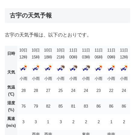
古宇の天気予報
古宇の天気予報は、以下のとおりです。
10日
10日
10日
10日
11日
11日
11日
11日
11日
日時
12時
15時
18時
21時
00時
03時
06時
09時
12時
天気
小雨
小雨
小雨
小雨
小雨
小雨
小雨
小雨
小雨
気温
28
28
27
25
24
24
23
22
24
(℃)
湿度
76
79
82
85
81
83
86
86
86
(%)
風速
3
3
1
3
2
2
2
1
2
(m/s)
西南
西南
東南
南南