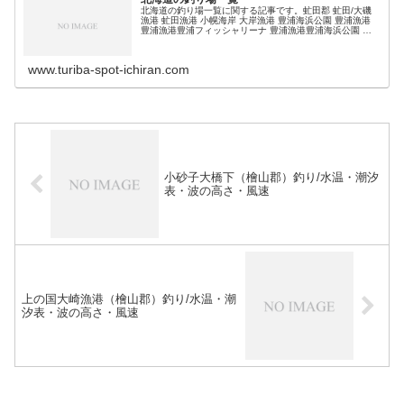
北海道の釣り場一覧に関する記事です。虻田郡 虻田/大磯
漁港 虻田漁港 小幌海岸 大岸漁港 豊浦海浜公園 豊浦漁港
豊浦漁港豊浦フィッシャリーナ 豊浦漁港豊浦海浜公園 礼
文漁港 (adsbygoogle = window.adsbygoogl…
www.turiba-spot-ichiran.com
小砂子大橋下（檜山郡）釣り/水温・潮汐
表・波の高さ・風速
上の国大崎漁港（檜山郡）釣り/水温・潮
汐表・波の高さ・風速