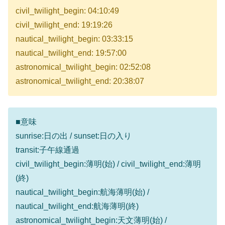
civil_twilight_begin: 04:10:49
civil_twilight_end: 19:19:26
nautical_twilight_begin: 03:33:15
nautical_twilight_end: 19:57:00
astronomical_twilight_begin: 02:52:08
astronomical_twilight_end: 20:38:07
■意味
sunrise:日の出 / sunset:日の入り
transit:子午線通過
civil_twilight_begin:薄明(始) / civil_twilight_end:薄明
(終)
nautical_twilight_begin:航海薄明(始) /
nautical_twilight_end:航海薄明(終)
astronomical_twilight_begin:天文薄明(始) /