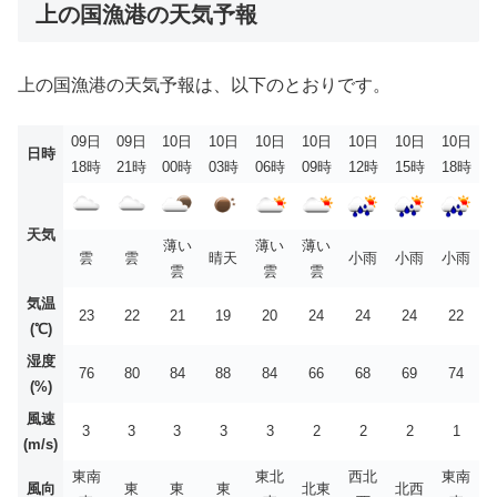
上の国漁港の天気予報
上の国漁港の天気予報は、以下のとおりです。
09日
09日
10日
10日
10日
10日
10日
10日
10日
日時
18時
21時
00時
03時
06時
09時
12時
15時
18時
天気
薄い
薄い
薄い
雲
雲
晴天
小雨
小雨
小雨
雲
雲
雲
気温
23
22
21
19
20
24
24
24
22
(℃)
湿度
76
80
84
88
84
66
68
69
74
(%)
風速
3
3
3
3
3
2
2
2
1
(m/s)
東南
東北
西北
東南
風向
東
東
東
北東
北西