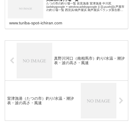
たつの市の釣り場一覧 岩見漁港 室津漁港 中川尻
(adsbygoogle = window.adsbygoogle || []).push({});芦屋市
の釣り場一覧 西宮浜/南芦屋浜 南芦屋浜ベランダ加古郡の
釣り場一覧 加古川河口一文字…
www.turiba-spot-ichiran.com
真野川河口（南相馬市）釣り/水温・潮汐
表・波の高さ・風速
室津漁港（たつの市）釣り/水温・潮汐
表・波の高さ・風速