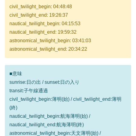
civil_twilight_begin: 04:48:48
civil_twilight_end: 19:26:37
nautical_twilight_begin: 04:15:53
nautical_twilight_end: 19:59:32
astronomical_twilight_begin: 03:41:03
astronomical_twilight_end: 20:34:22
■意味
sunrise:日の出 / sunset:日の入り
transit:子午線通過
civil_twilight_begin:薄明(始) / civil_twilight_end:薄明
(終)
nautical_twilight_begin:航海薄明(始) /
nautical_twilight_end:航海薄明(終)
astronomical_twilight_begin:天文薄明(始) /