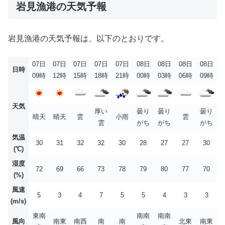
岩見漁港の天気予報
岩見漁港の天気予報は、以下のとおりです。
07日
07日
07日
07日
07日
08日
08日
08日
08日
日時
09時
12時
15時
18時
21時
00時
03時
06時
09時
天気
厚い
曇り
曇り
曇り
晴天
晴天
雲
小雨
雲
雲
がち
がち
がち
気温
30
31
32
32
30
28
27
27
30
(℃)
湿度
72
69
66
73
78
79
80
77
70
(%)
風速
5
3
4
7
5
5
4
3
3
(m/s)
東南
南南
南南
風向
南東
南西
南
南
北東
南東