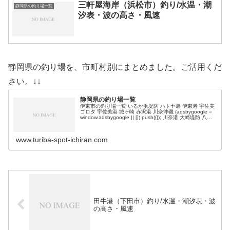
三軒屋海岸（浜松市）釣り/水温・潮
静岡県の釣り場一覧
汐表・波の高さ・風速
静岡県の釣り場を、市町村別にまとめました。ご活用くだ
さい。↓↓
静岡県の釣り場一覧
伊東市の釣り場一覧 いるか浜堤防 ハトヤ裏 伊東港 宇佐美
ゴロタ 宇佐美港 城ヶ崎 赤沢港 川奈沖磯 (adsbygoogle =
window.adsbygoogle || []).push({}); 川奈港 大崎堤防 八幡
野港 富戸港 …
www.turiba-spot-ichiran.com
田牛港（下田市）釣り/水温・潮汐表・波
の高さ・風速