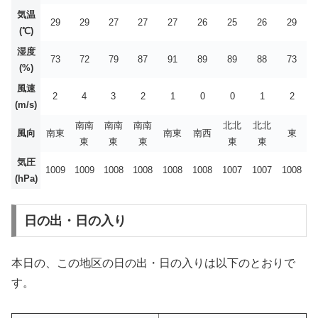
気温
29
29
27
27
27
26
25
26
29
(℃)
湿度
73
72
79
87
91
89
89
88
73
(%)
風速
2
4
3
2
1
0
0
1
2
(m/s)
南南
南南
南南
北北
北北
風向
南東
南東
南西
東
東
東
東
東
東
気圧
1009
1009
1008
1008
1008
1008
1007
1007
1008
(hPa)
日の出・日の入り
本日の、この地区の日の出・日の入りは以下のとおりで
す。