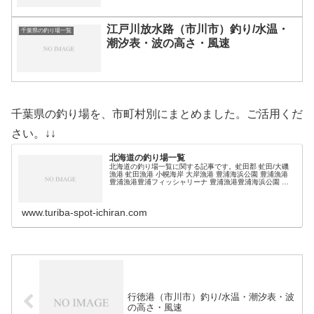
江戸川放水路（市川市）釣り/水温・
千葉県の釣り場一覧
潮汐表・波の高さ・風速
千葉県の釣り場を、市町村別にまとめました。ご活用くだ
さい。↓↓
北海道の釣り場一覧
北海道の釣り場一覧に関する記事です。虻田郡 虻田/大磯
漁港 虻田漁港 小幌海岸 大岸漁港 豊浦海浜公園 豊浦漁港
豊浦漁港豊浦フィッシャリーナ 豊浦漁港豊浦海浜公園 礼
文漁港 (adsbygoogle = window.adsbygoogl…
www.turiba-spot-ichiran.com
行徳港（市川市）釣り/水温・潮汐表・波
の高さ・風速