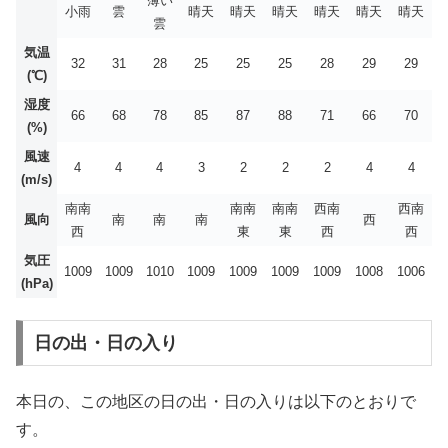
薄い
小雨
雲
晴天
晴天
晴天
晴天
晴天
晴天
雲
気温
32
31
28
25
25
25
28
29
29
(℃)
湿度
66
68
78
85
87
88
71
66
70
(%)
風速
4
4
4
3
2
2
2
4
4
(m/s)
南南
南南
南南
西南
西南
風向
南
南
南
西
西
東
東
西
西
気圧
1009
1009
1010
1009
1009
1009
1009
1008
1006
(hPa)
日の出・日の入り
本日の、この地区の日の出・日の入りは以下のとおりで
す。