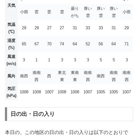
天気
曇り
厚い
厚い
厚い
小雨
雲
雲
雲
小雨
がち
雲
雲
雲
気温
29
29
27
27
31
33
33
31
29
(℃)
湿度
65
67
70
74
64
52
56
64
71
(%)
風速
3
1
1
3
3
3
5
5
3
(m/s)
南南
東北
東南
南南
南南
南南
風向
南西
西
南西
西
東
東
西
西
西
気圧
1008
1008
1007
1008
1008
1007
1005
1005
1007
(hPa)
日の出・日の入り
本日の、この地区の日の出・日の入りは以下のとおりで