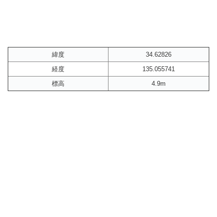
緯度
34.62826
経度
135.055741
標高
4.9m