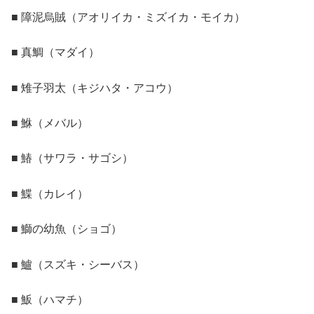
■ 障泥烏賊（アオリイカ・ミズイカ・モイカ）
■ 真鯛（マダイ）
■ 雉子羽太（キジハタ・アコウ）
■ 鮴（メバル）
■ 鰆（サワラ・サゴシ）
■ 鰈（カレイ）
■ 鰤の幼魚（ショゴ）
■ 鱸（スズキ・シーバス）
■ 魬（ハマチ）