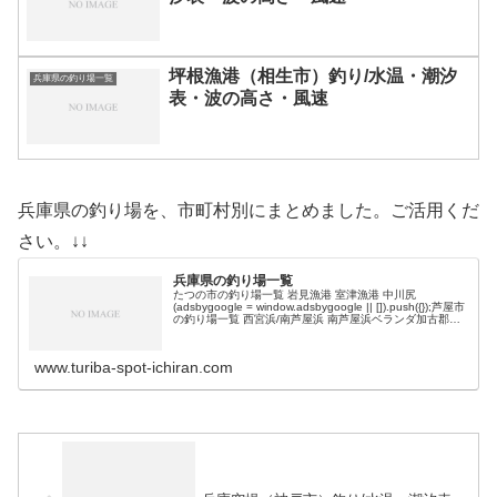
坪根漁港（相生市）釣り/水温・潮汐
兵庫県の釣り場一覧
表・波の高さ・風速
兵庫県の釣り場を、市町村別にまとめました。ご活用くだ
さい。↓↓
兵庫県の釣り場一覧
たつの市の釣り場一覧 岩見漁港 室津漁港 中川尻
(adsbygoogle = window.adsbygoogle || []).push({});芦屋市
の釣り場一覧 西宮浜/南芦屋浜 南芦屋浜ベランダ加古郡の
釣り場一覧 加古川河口一文字…
www.turiba-spot-ichiran.com