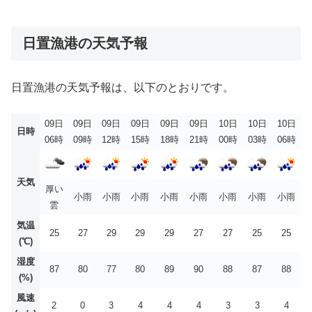
日置漁港の天気予報
日置漁港の天気予報は、以下のとおりです。
09日
09日
09日
09日
09日
09日
10日
10日
10日
日時
06時
09時
12時
15時
18時
21時
00時
03時
06時
天気
厚い
小雨
小雨
小雨
小雨
小雨
小雨
小雨
小雨
雲
気温
25
27
29
29
29
27
27
25
25
(℃)
湿度
87
80
77
80
89
90
88
87
88
(%)
風速
2
0
3
4
4
4
3
3
4