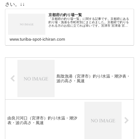
さい。↓↓
京都府の釣り場一覧
「京都府の釣り場一覧」に関する記事です。京都府にある
釣り場・漁港を市町村別にまとめました。京都府で釣りを
される方のお役に立てれば幸いです。宮津市 宮津港 宮津
市海洋釣り場 栗田漁港 天橋立 田井観光フィッシング 島陰
漁港 日置漁港 由良川河…
www.turiba-spot-ichiran.com
島陰漁港（宮津市）釣り/水温・潮汐表・
波の高さ・風速
由良川河口（宮津市）釣り/水温・潮汐
表・波の高さ・風速