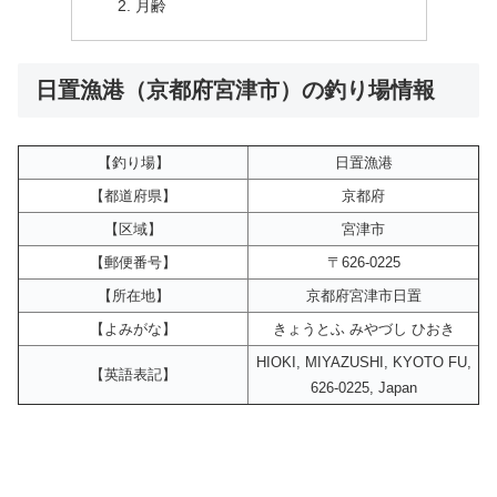
月齢
日置漁港（京都府宮津市）の釣り場情報
【釣り場】
日置漁港
【都道府県】
京都府
【区域】
宮津市
【郵便番号】
〒626-0225
【所在地】
京都府宮津市日置
【よみがな】
きょうとふ みやづし ひおき
HIOKI, MIYAZUSHI, KYOTO FU,
【英語表記】
626-0225, Japan