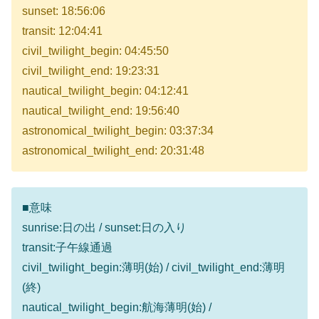
sunset: 18:56:06
transit: 12:04:41
civil_twilight_begin: 04:45:50
civil_twilight_end: 19:23:31
nautical_twilight_begin: 04:12:41
nautical_twilight_end: 19:56:40
astronomical_twilight_begin: 03:37:34
astronomical_twilight_end: 20:31:48
■意味
sunrise:日の出 / sunset:日の入り
transit:子午線通過
civil_twilight_begin:薄明(始) / civil_twilight_end:薄明
(終)
nautical_twilight_begin:航海薄明(始) /