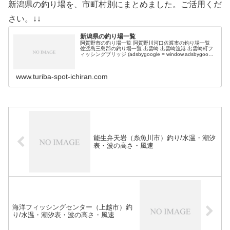
新潟県の釣り場を、市町村別にまとめました。ご活用くだ
さい。↓↓
新潟県の釣り場一覧
阿賀野市の釣り場一覧 阿賀野川河口佐渡市の釣り場一覧
佐渡島三島郡の釣り場一覧 出雲崎 出雲崎漁港 出雲崎町フ
ィッシングブリッジ (adsbygoogle = window.adsbygoogle
|| []).push({});糸魚川市の…
www.turiba-spot-ichiran.com
能生弁天岩（糸魚川市）釣り/水温・潮汐
表・波の高さ・風速
海洋フィッシングセンター（上越市）釣
り/水温・潮汐表・波の高さ・風速