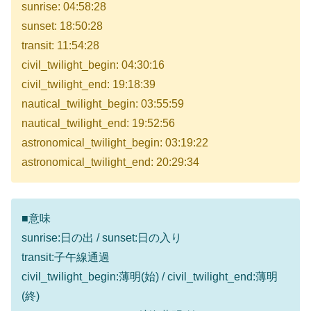
sunrise: 04:58:28
sunset: 18:50:28
transit: 11:54:28
civil_twilight_begin: 04:30:16
civil_twilight_end: 19:18:39
nautical_twilight_begin: 03:55:59
nautical_twilight_end: 19:52:56
astronomical_twilight_begin: 03:19:22
astronomical_twilight_end: 20:29:34
■意味
sunrise:日の出 / sunset:日の入り
transit:子午線通過
civil_twilight_begin:薄明(始) / civil_twilight_end:薄明
(終)